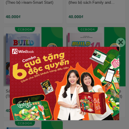
(Theo bộ i-learn-Smart Start)
(theo bộ sách Family and
Friends)
40.000₫
40.000₫
Sách Tiếng Anh lớp 1 - Build-up
Sách tiếng Anh lớp 1 - Build-up
(Theo bộ Explore Our World)
1A (theo bộ sách Phonic-Smart)
40.000₫
40.000₫