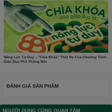
Tác giả:
Hà Thị Như Hoa, Phạm Thị Mai Anh, Trần Thanh Tâm
Năm xuất bản:
2020.
#sach #sachthamkhao #sachluyenthi #sachlopmot #sachtieuhoc
#sachtienganh #sachbaitap
#buildupphattrienvontuvungcautruccaukinangviet
#buildup1Bcodapan #exploreourworld #phatrienvontuvung
#cautruccau #kinangviet #ccbook #kiemtra #onthihocki
Năng Lực Tư Duy – "Chìa Khóa" Thật Sự Của Chương Trình
Giáo Dục Phổ Thông Mới
ĐÁNH GIÁ SẢN PHẨM
NGƯỜI DÙNG CŨNG QUAN TÂM