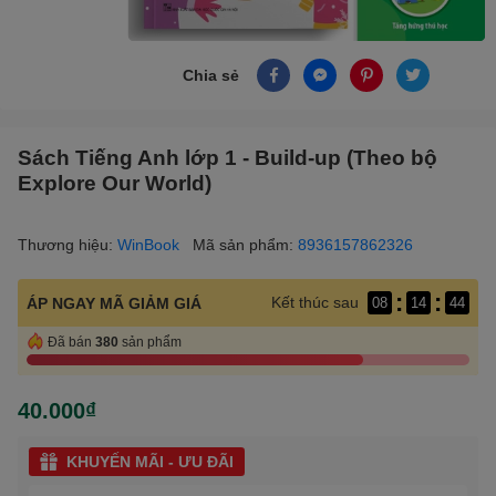
Chia sẻ
Sách Tiếng Anh lớp 1 - Build-up (Theo bộ
Explore Our World)
Thương hiệu:
WinBook
Mã sản phẩm:
8936157862326
:
:
Kết thúc sau
ÁP NGAY MÃ GIẢM GIÁ
08
14
43
Đã bán
380
sản phẩm
40.000₫
KHUYẾN MÃI - ƯU ĐÃI