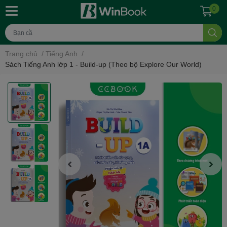
0
Trang chủ
/
Tiếng Anh
/
Sách Tiếng Anh lớp 1 - Build-up (Theo bộ Explore Our World)