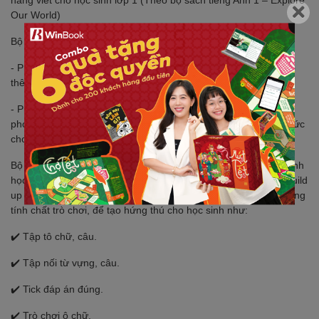
năng viết cho học sinh lớp 1 (Theo bộ sách tiếng Anh 1 – Explore
Our World)
Bộ sách có 2 phiên bản:
- Phiên bản có đáp án: Dành cho phụ huynh giúp con luyện tập
thêm ở nhà.
- Phiên bản không đáp án: Dành cho giáo viên tham khảo, làm
phong phú nguồn bài tập xây dựng bài giảng, nâng cao kiến thức
cho học sinh.
Bộ sách gồm 2 tập (1A và 1B) với nội dung bám sát chương trình
học hiện hành của các con trên lớp. Với mỗi Unit trong SGK, Build
up sẽ có các dạng bài tập luyện viết củng cố xen kẽ bài tập mang
tính chất trò chơi, để tạo hứng thú cho học sinh như:
✔️ Tập tô chữ, câu.
✔️ Tập nối từ vựng, câu.
✔️ Tick đáp án đúng.
✔️ Trò chơi ô chữ.