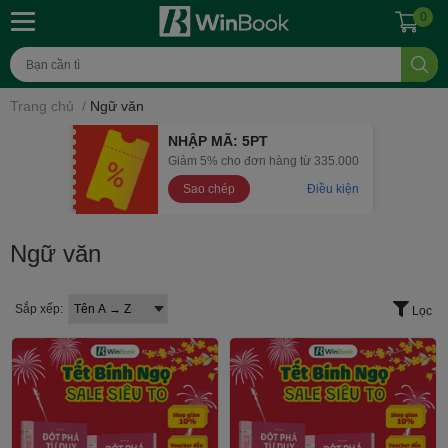
0
Trang chủ
/
Ngữ văn
NHẬP MÃ: 5PT
Giảm 5% cho đơn hàng từ 335.000
Sao chép
Điều kiện
Ngữ văn
Sắp xếp:
Lọc