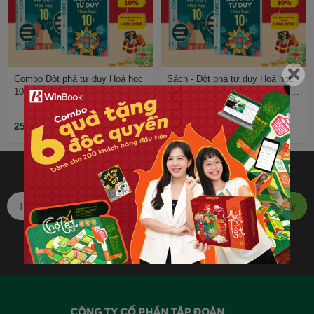
Combo Đột phá tư duy Hoá học
Sách - Đột phá tư duy Hoá học
10 (2 tập) - Dùng cho mọi bộ
10 - Dùng cho mọi bộ SGK - Tự
SGK - Tự học hiệu quả |
học hiệu quả | WinBook - Sách
WinBook - Sách ôn Tết
ôn Tết
250.000₫
125.000₫
Bạn muốn nhận khuyến mãi
đặc biệt? Đăng ký ngay.
Đăng ký