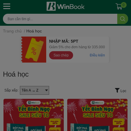
0
Trang chủ
/
Hoá học
NHẬP MÃ: 5PT
Giảm 5% cho đơn hàng từ 335.000
Sao chép
Điều kiện
Hoá học
Sắp xếp:
Lọc