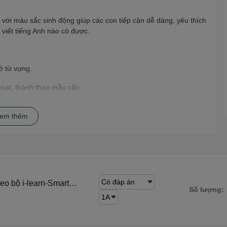
 với màu sắc sinh động giúp các con tiếp cận dễ dàng, yêu thích
 viết tiếng Anh nào có được.
ớ từ vựng.
hoạt, thành thạo mẫu câu.
em thêm
up đã khắc phục được hạn chế của các bộ SGK hiện hành mới chỉ
 phục được sự hạn chế về mặt thời gian học tiếng Anh trên lớp
các con chưa tốt.
 Anh cho học sinh lớp 1. #sach #sachthamkhao #sachluyenthi
uildupphattrienvontuvungcautruccaukinangviet
eo bộ i-learn-Smart
 #cautruccau #kinangviet #ccbook #kiemtra #onthihocki
Số lượng: