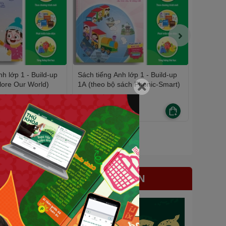
h lớp 1 - Build-up
Sách tiếng Anh lớp 1 - Build-up
Sách tiế
lore Our World)
1A (theo bộ sách Phonic-Smart)
(theo bộ
40.000₫
40.000
BÀI VIẾT LIÊN QUAN