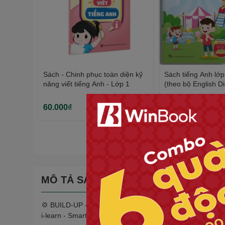
Sách - Chinh phục toàn diện kỹ
Sách tiếng Anh lớp 
năng viết tiếng Anh - Lớp 1
(theo bộ English D
60.000₫
40.000₫
MÔ TẢ SẢN PHẨM
💢 BUILD-UP – Phát triển toàn diện vốn từ vựng, cấu trúc 
i-learn - Smart start)