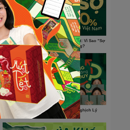
Nỗi Sợ Lớn Nhất của 90% Học Sinh Việt: Vì Sao "Sợ
Sai" Lại Là Tư Duy Cản Trở Thành Công?
Học Càng Nhiều, Tư Duy Càng Kém? Nghịch Lý
Giáo Dục Mà Phụ Huynh Việt Cần Biết