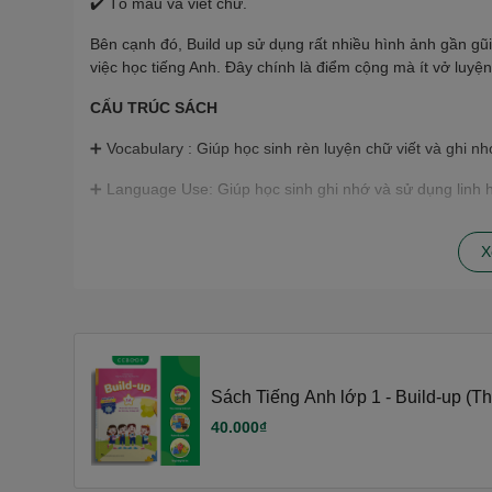
✔️ Tô màu và viết chữ.
Bên cạnh đó, Build up sử dụng rất nhiều hình ảnh gần gũi
việc học tiếng Anh. Đây chính là điểm cộng mà ít vở luyện
CẤU TRÚC SÁCH
➕ Vocabulary : Giúp học sinh rèn luyện chữ viết và ghi nh
➕ Language Use: Giúp học sinh ghi nhớ và sử dụng linh 
➕ Phonics: Giúp học sinh ghi nhớ âm và mặt chữ.
X
Với nội dung đi sâu vào hình thành kĩ năng viết, Build 
thiên về kĩ năng nghe, nói. Đồng thời, bộ sách cũng khắc
của học sinh còn quá ngắn, hiệu quả tiếp thu bài học của 
💢 Hãy cùng Build up phát triển toàn diện năng lực tiếng
#sachlopmot #sachtieuhoc #sachtienganh #sachbaitap #b
Sách Tiếng Anh lớp 1 - Build-up (Th
#buildup1Bcodapan #ilearnsmartstart #phatrienvontuvung
Start)
40.000₫