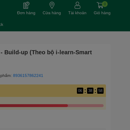
0
Đơn hàng
Cửa hàng
Tài khoản
Giỏ hàng
ck
- Build-up (Theo bộ i-learn-Smart
 phẩm:
8936157862241
:
:
06
38
56