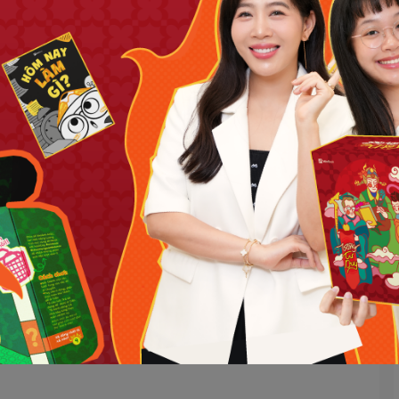
ện tập thêm ở nhà.
, làm phong phú nguồn bài tập xây dựng bài giảng, nâng cao
 trình học hiện hành của các con trên lớp. Với mỗi Unit trong
en kẽ bài tập mang tính chất trò chơi, để tạo hứng thú cho học