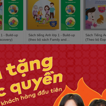
1 - Build-up
Sách tiếng Anh lớp 1 - Build-up
Sách Tiếng An
iscovery)
(theo bộ sách Family and
(Theo bộ Exp
Friends)
40.000₫
40.000₫
Xem tất cả
câu, kĩ năng viết cho học sinh lớp 1 (Theo bộ sách tiếng Anh 1 -