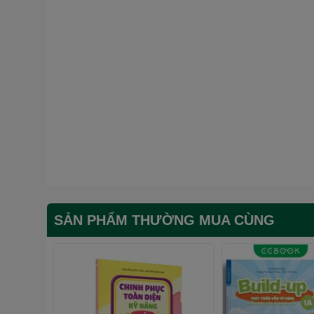
SẢN PHẨM THƯỜNG MUA CÙNG