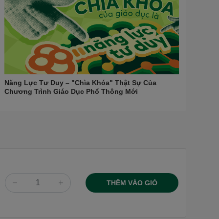
Năng Lực Tư Duy – "Chìa Khóa" Thật Sự Của
Chương Trình Giáo Dục Phổ Thông Mới
THÊM VÀO GIỎ