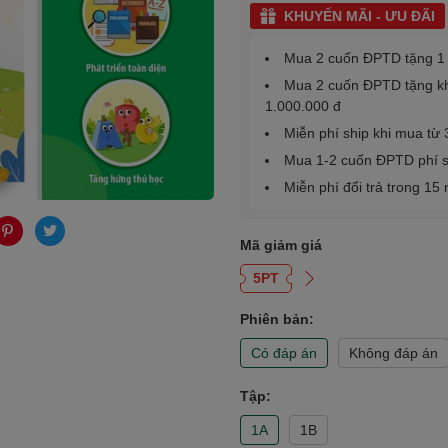
KHUYẾN MÃI - ƯU ĐÃI
Mua 2 cuốn ĐPTD tặng 1 s
Mua 2 cuốn ĐPTD tặng kho
1.000.000 đ
Miễn phí ship khi mua từ
Mua 1-2 cuốn ĐPTD phí s
Miễn phí đổi trả trong 15
Mã giảm giá
5PT
Phiên bản:
Có đáp án
Không đáp án
Tập:
1A
1B