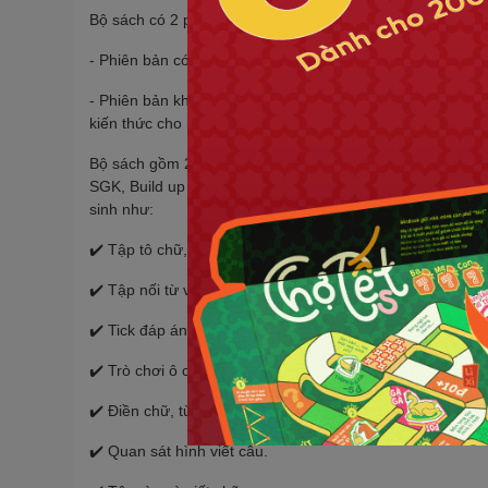
Bộ sách có 2 phiên bản:
- Phiên bản có đáp án : Dành cho phụ huynh giúp con luy
- Phiên bản không đáp án: Dành cho giáo viên tham khảo
kiến thức cho học sinh.
Bộ sách gồm 2 tập (1A và 1B) với nội dung bám sát chương
SGK, Build up sẽ có các dạng bài tập luyện viết củng cố x
sinh như:
✔️ Tập tô chữ, câu.
✔️ Tập nối từ vựng, câu.
✔️ Tick đáp án đúng.
✔️ Trò chơi ô chữ.
✔️ Điền chữ, từ còn thiếu vào chỗ trống.
✔️ Quan sát hình viết câu.