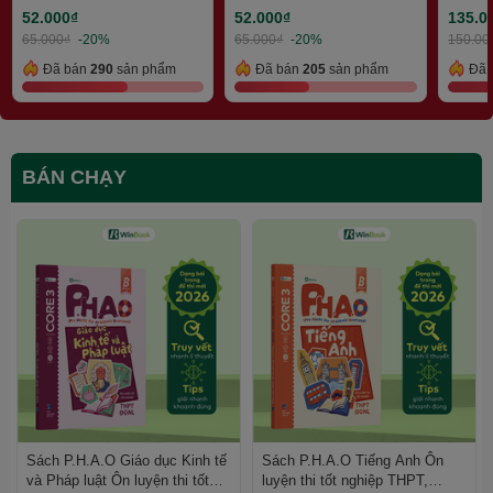
ĐGNL | WinBook
52.000₫
52.000₫
135.0
65.000₫
-20%
65.000₫
-20%
150.00
Đã bán
290
sản phẩm
Đã bán
205
sản phẩm
Đã 
BÁN CHẠY
Sách P.H.A.O Giáo dục Kinh tế
Sách P.H.A.O Tiếng Anh Ôn
và Pháp luật Ôn luyện thi tốt
luyện thi tốt nghiệp THPT,