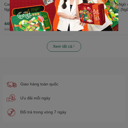
Combo Đột phá tư duy Toán 6 (2 tập),
Sách - Đột phá tư duy Ngữ 
Ngữ văn 6 (2 tập) - Dùng cho mọi bộ
chung cho mọi bộ SGK (Ngữ
SGK - Tự học hiệu quả | WinBook
trời sáng tạo) - Tự học hiệu 
WinBook
445.000₫
110.000₫
500.000₫
-11%
125.000₫
-12%
Xem tất cả
Giao hàng toàn quốc
Ưu đãi mỗi ngày
Đổi trả trong vòng 7 ngày