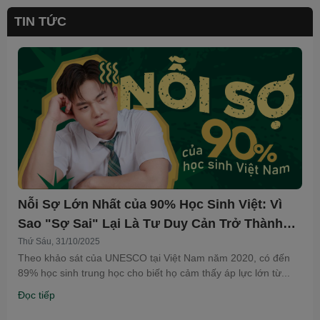
TIN TỨC
Nỗi Sợ Lớn Nhất của 90% Học Sinh Việt: Vì
Sao "Sợ Sai" Lại Là Tư Duy Cản Trở Thành
Công?
Thứ Sáu, 31/10/2025
Theo khảo sát của UNESCO tại Việt Nam năm 2020, có đến
89% học sinh trung học cho biết họ cảm thấy áp lực lớn từ...
Đọc tiếp