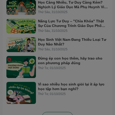
Học Càng Nhiều, Tư Duy Càng Kém?
Nghịch Lý Giáo Dục Mà Phụ Huynh Việt
Cần Biết
Thứ Sáu, 31/10/2025
Năng Lực Tư Duy – "Chìa Khóa" Thật
Sự Của Chương Trình Giáo Dục Phổ
Thông Mới
Thứ Sáu, 31/10/2025
Học Sinh Việt Nam Đang Thiếu Loại Tư
Duy Nào Nhất?
Thứ Sáu, 31/10/2025
Đừng ép con học thêm, hãy trao cho
con phương pháp đúng
Thứ Tư, 01/10/2025
Vì sao nhiều học sinh giỏi lại ít áp lực
học tập hơn bạn nghĩ?
Thứ Tư, 01/10/2025