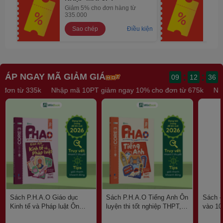
Giảm 5% cho đơn hàng từ
Giảm
335.000
675,
Sao chép
Điều kiện
Sa
:
:
ÁP NGAY MÃ GIẢM GIÁ
09
12
36
từ 675k
Nhập mã 5PT giảm ngay 5% cho đơn từ 335k
Nhập mã 10
Sách P.H.A.O Giáo dục
Sách P.H.A.O Tiếng Anh Ôn
Sách - 
Kinh tế và Pháp luật Ôn
luyện thi tốt nghiệp THPT,
vào 10
luyện thi tốt nghiệp THPT,
ĐGNL | WinBook