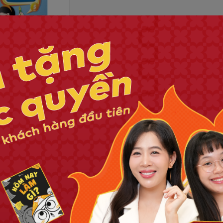
nh phục toàn diện
ết tiếng Anh - Lớp 5
Bạn muốn nhận khuyến mãi đặc biệt?
Đăng ký ngay.