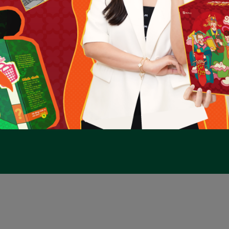
tôi
Chính sách
Chính sách vận chuyển
 tác kinh doanh
Chính sách đổi trả
tuyển dụng
Phương thức thanh toán và điều c
dịch
Chính sách bảo mật thông tin
Nghĩa vụ của người bán và khác