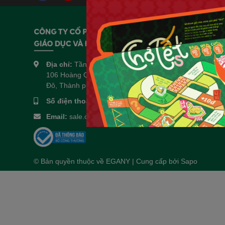
Về chúng 
Giới thiệu
Liên hệ hợp
Địa chỉ:
Tầng 3 và tầng 4, số 14 ngõ
106 Hoàng Quốc Việt, Phường Nghĩa
Thông tin 
Đô, Thành phố Hà Nội, Việt Nam
Tin tức
Số điện thoại:
0961.522.201
Email:
sale.online1.winedu@gmail.com
© Bản quyền thuộc về
EGANY
| Cung cấp bởi
Sapo