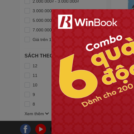
2.000.000₫ - 3.000.000₫
3.000.000₫ - 5.000.000₫
5.000.000₫ - 7.000.000₫
7.000.000₫ - 10.000.000₫
Sách - Chi
kỹ năng vi
Giá trên 10.000.000₫
60.000₫
SÁCH THEO LỚP
12
11
10
9
8
Xem thêm