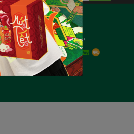
Liên hệ với chúng tôi
Hotline 0961.522.201
Phương thức thanh toán
hỉnh giao
h hàng