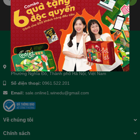
Địa chỉ:
Tầng 3 và tầng 4, số 14 ngõ 106 Hoàng Quốc Việt,
Phường Nghĩa Đô, Thành phố Hà Nội, Việt Nam
Số điện thoại:
0961.522.201
Email:
sale.online1.winedu@gmail.com
Về chúng tôi
Chính sách