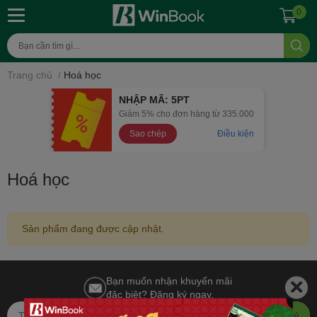
0
Trang chủ
/
Hoá học
NHẬP MÃ: 5PT
Giảm 5% cho đơn hàng từ 335.000
Sao chép
Điều kiện
Hoá học
Sản phẩm đang được cập nhật.
Bạn muốn nhận khuyến mãi
đặc biệt? Đăng ký ngay.
Đăng ký