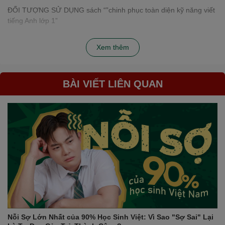
ĐỐI TƯỢNG SỬ DỤNG sách “”chinh phục toàn diện kỹ năng viết
tiếng Anh lớp 1”
– Các em học sinh lớp 1.
Xem thêm
– Phụ huynh sử dụng để con luyện tập thêm ở nhà.
– Giáo viên, gia sư sử dụng làm tài liệu giảng dạy.
BÀI VIẾT LIÊN QUAN
Nỗi Sợ Lớn Nhất của 90% Học Sinh Việt: Vì Sao "Sợ Sai" Lại