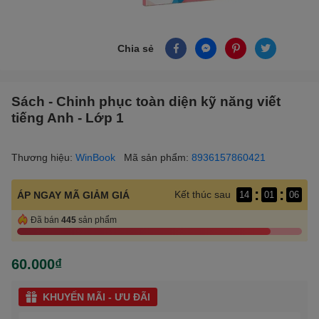
Chia sẻ
Sách - Chinh phục toàn diện kỹ năng viết
tiếng Anh - Lớp 1
Thương hiệu:
WinBook
Mã sản phẩm:
8936157860421
:
:
Kết thúc sau
ÁP NGAY MÃ GIẢM GIÁ
14
01
06
Đã bán
445
sản phẩm
60.000₫
KHUYẾN MÃI - ƯU ĐÃI