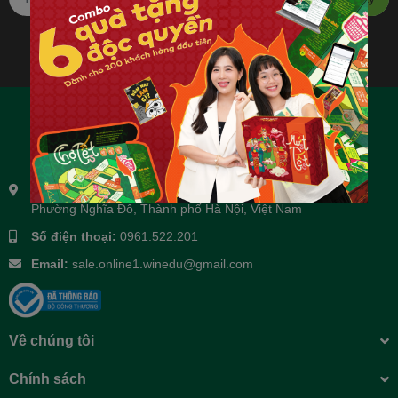
Địa chỉ:
Tầng 3 và tầng 4, số 14 ngõ 106 Hoàng Quốc Việt,
Phường Nghĩa Đô, Thành phố Hà Nội, Việt Nam
Số điện thoại:
0961.522.201
Email:
sale.online1.winedu@gmail.com
Về chúng tôi
Chính sách