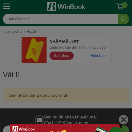
0
Trang chủ
/
Vật lí
NHẬP MÃ: 5PT
Giảm 5% cho đơn hàng từ 335.000
Sao chép
Điều kiện
Vật lí
Sản phẩm đang được cập nhật.
Bạn muốn nhận khuyến mãi
đặc biệt? Đăng ký ngay.
Đăng ký