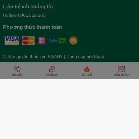
Liên hệ với chúng tôi
Hotline 0961.522.201
Phương thức thanh toán
© Bản quyền thuộc về
EGANY
| Cung cấp bởi
Sapo
Gọi điện
Nhắn tin
Ưu đãi
Sản phẩm