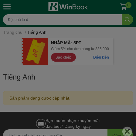
0
Trang chủ
/
Tiếng Anh
NHẬP MÃ: 5PT
Giảm 5% cho đơn hàng từ 335.000
Sao chép
Điều kiện
Tiếng Anh
Sản phẩm đang được cập nhật.
Bạn muốn nhận khuyến mãi
đặc biệt? Đăng ký ngay.
Đăng ký