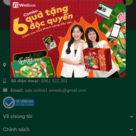
Địa chỉ:
Tầng 3 và tầng 4, số 14 ngõ 106 Hoàng Quốc Việt,
Phường Nghĩa Đô, Thành phố Hà Nội, Việt Nam
Số điện thoại:
0961.522.201
Email:
sale.online1.winedu@gmail.com
Về chúng tôi
Chính sách