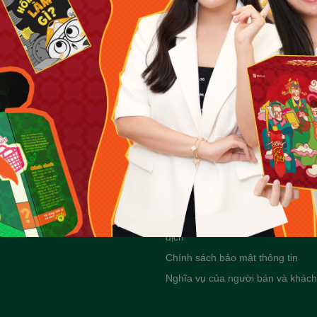
t phá tư duy Ngữ
Sách - Đột phá tư duy Toán 10
Dùng cho mọi bộ
- Dùng cho mọi bộ SGK - Tự
liệu Cánh Diều) -
học hiệu quả | WinBook - Sách
u quả | WinBook -
ôn Tết
150.000₫
ết
Bạn muốn nhận khuyến mãi đặc biệt?
Đăng ký ngay.
tôi
Chính sách
Chính sách vận chuyển
 tác kinh doanh
Chính sách đổi trả
tuyển dụng
Phương thức thanh toán và điều c
dịch
Chính sách bảo mật thông tin
Nghĩa vụ của người bán và khác