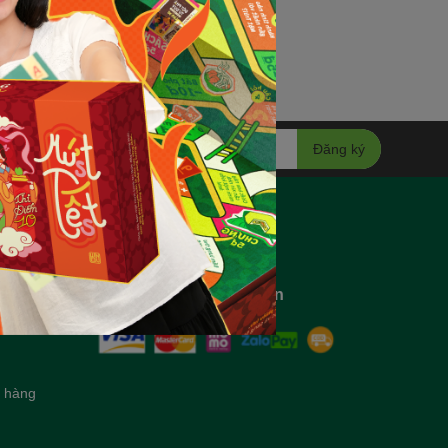
Đăng ký
Liên hệ với chúng tôi
Hotline 0961.522.201
Phương thức thanh toán
hỉnh giao
h hàng