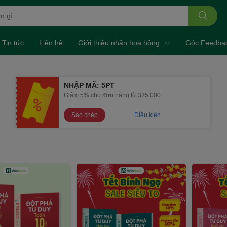
Tin tức
Liên hệ
Giới thiệu nhận hoa hồng
Góc Feedba
NHẬP MÃ: 5PT
Giảm 5% cho đơn hàng từ 335.000
Sao chép
Điều kiện