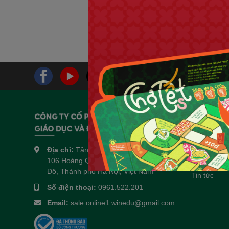
Sách - Độ
văn 10 - 
SGK (Ngữ 
Tự học hiệ
125.000₫
Sách ôn T
Về chúng 
Giới thiệu
Liên hệ hợp
Địa chỉ:
Tầng 3 và tầng 4, số 14 ngõ
106 Hoàng Quốc Việt, Phường Nghĩa
Thông tin 
Đô, Thành phố Hà Nội, Việt Nam
Tin tức
Số điện thoại:
0961.522.201
Email:
sale.online1.winedu@gmail.com