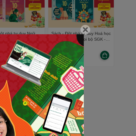
t phá tư duy Ngữ
Sách - Đột phá tư duy Hoá học
 tập) - Dùng cho mọi
10 - Dùng cho mọi bộ SGK -
Ngữ liệu Cánh Diều) -
Tự học hiệu quả | WinBook -
iệu quả | WinBook -
Sách ôn Tết
₫
125.000₫
Tết