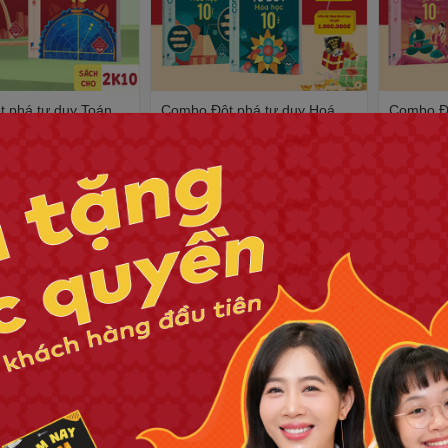
 phá tư duy Toán
Combo Đột phá tư duy Hoá
Combo Độ
 - Dùng cho mọi bộ
học 10 (2 tập) - Dùng cho mọi
văn 10 (2
ọc hiệu quả |
bộ SGK - Tự học hiệu quả |
bộ SGK (
WinBook - Sách ôn Tết
Tự học h
250.000₫
250.000
Sách ôn 
10%