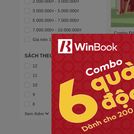
2.000.000₫ - 3.000.000₫
3.000.000₫ - 5.000.000₫
5.000.000₫ - 7.000.000₫
7.000.000₫ - 10.000.000₫
Combo Đột
10 (2 tập)
Giá trên 10.000.000₫
SGK - Tự h
WinBook
247.500₫
SÁCH THEO LỚP
275.000₫
-
12
11
10
9
8
Xem thêm