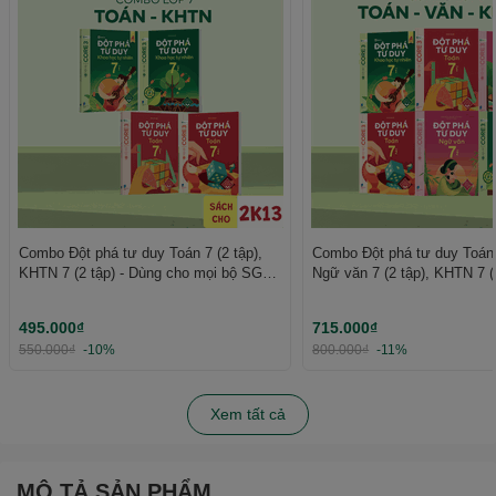
Combo Đột phá tư duy Toán 7 (2 tập),
Combo Đột phá tư duy Toán 7
KHTN 7 (2 tập) - Dùng cho mọi bộ SGK -
Ngữ văn 7 (2 tập), KHTN 7 (2
Tự học hiệu quả | WinBook
Dùng cho mọi bộ SGK - Tự 
| WinBook
495.000₫
715.000₫
550.000₫
-10%
800.000₫
-11%
Xem tất cả
MÔ TẢ SẢN PHẨM