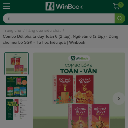
0
Trang chủ
/
Tặng quà siêu chất
/
Combo Đột phá tư duy Toán 6 (2 tập), Ngữ văn 6 (2 tập) - Dùng
cho mọi bộ SGK - Tự học hiệu quả | WinBook