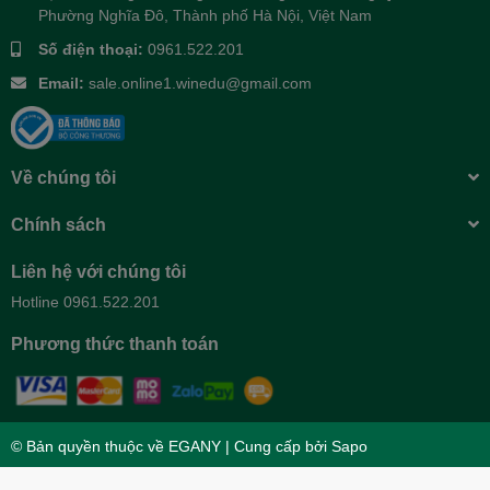
Phường Nghĩa Đô, Thành phố Hà Nội, Việt Nam
Số điện thoại:
0961.522.201
Email:
sale.online1.winedu@gmail.com
Về chúng tôi
Chính sách
Liên hệ với chúng tôi
Hotline 0961.522.201
Phương thức thanh toán
Con học kém là lỗi của ai?
Lỗi tại con, vì con kém, con lười học? Lỗi tại thầy cô, vì không đủ
kỹ năng giảng dạy? Hay lỗi tại chính cha mẹ?
© Bản quyền thuộc về
EGANY
| Cung cấp bởi
Sapo
Thực ra, không phải là như vậy đâu, các bậc cha mẹ ơi.
Đừng vội trách mắng con, đừng nghĩ rằng lỗi là do con thiếu khả