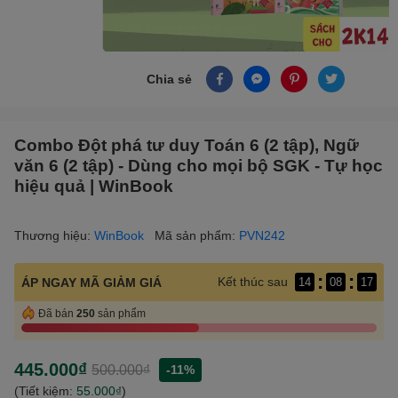
Chia sẻ
Combo Đột phá tư duy Toán 6 (2 tập), Ngữ
văn 6 (2 tập) - Dùng cho mọi bộ SGK - Tự học
hiệu quả | WinBook
Thương hiệu:
WinBook
Mã sản phẩm:
PVN242
:
:
Kết thúc sau
ÁP NGAY MÃ GIẢM GIÁ
14
08
17
Đã bán
250
sản phẩm
445.000₫
500.000₫
-11%
(Tiết kiệm:
55.000₫
)