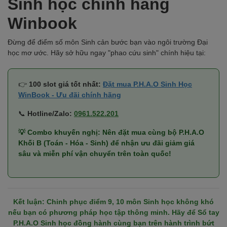
Sinh học chính hãng
Winbook
Đừng để điểm số môn Sinh cản bước bạn vào ngôi trường Đại
học mơ ước. Hãy sở hữu ngay "phao cứu sinh" chính hiệu tại:
👉
100 slot giá tốt nhất:
Đặt mua P.H.A.O Sinh Học
WinBook - Ưu đãi chính hãng
📞
Hotline/Zalo:
0961.522.201
💡 Combo khuyến nghị: Nên đặt mua cùng bộ P.H.A.O
Khối B (Toán - Hóa - Sinh) để nhận ưu đãi giảm giá
sâu và miễn phí vận chuyển trên toàn quốc!
Kết luận: Chinh phục điểm 9, 10 môn Sinh học không khó
nếu bạn có phương pháp học tập thông minh. Hãy để Sổ tay
P.H.A.O Sinh học đồng hành cùng bạn trên hành trình bứt