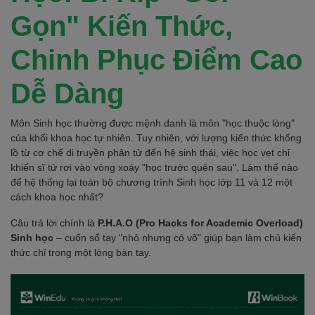
Gọn" Kiến Thức,
Chinh Phục Điểm Cao
Dễ Dàng
Môn Sinh học thường được mệnh danh là môn "học thuộc lòng"
của khối khoa học tự nhiên. Tuy nhiên, với lượng kiến thức khổng
lồ từ cơ chế di truyền phân tử đến hệ sinh thái, việc học vẹt chỉ
khiến sĩ tử rơi vào vòng xoáy "học trước quên sau". Làm thế nào
để hệ thống lại toàn bộ chương trình Sinh học lớp 11 và 12 một
cách khoa học nhất?
Câu trả lời chính là
P.H.A.O (Pro Hacks for Academic Overload)
Sinh học
– cuốn sổ tay "nhỏ nhưng có võ" giúp bạn làm chủ kiến
thức chỉ trong một lòng bàn tay.