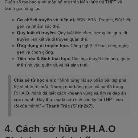
Cuốn sổ tay bao quát toàn bộ ma trận kiến thức thi THPT và
Đánh giá năng lực:
Cơ chế di truyền và biến dị:
ADN, ARN, Protein, Đột biến
gen và nhiễm sắc thể.
Quy luật di truyền:
Quy luật Menđen, tương tác gen, di
truyền liên kết và di truyền quần thể.
Ứng dụng di truyền học:
Công nghệ tế bào, công nghệ
gen và chọn giống.
Tiến hóa & Sinh thái học:
Các học thuyết tiến hóa, quần
thể sinh vật, quần xã và hệ sinh thái.
Chia sẻ từ học sinh:
"Mình từng rất sợ phần bài tập phả
hệ vì nhìn rối mắt. Nhưng nhờ bảng mẹo và sơ đồ trong
P.H.A.O, mình đã biết cách khoanh vùng và tìm ra đáp án
cực nhanh. Đây thực sự là cứu tinh cho kỳ thi THPT vừa
rồi của mình!" –
Thanh Trúc (Sĩ tử 2k7)
.
4. Cách sở hữu P.H.A.O