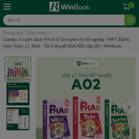
0
Trang chủ
/
Bán chạy
/
Combo 3 cuốn sách P.H.A.O Ôn luyện thi tốt nghiệp THPT ĐGNL
môn Toán, Lí, Sinh - Ôn lí thuyết khối A02 cấp tốc | WinBook