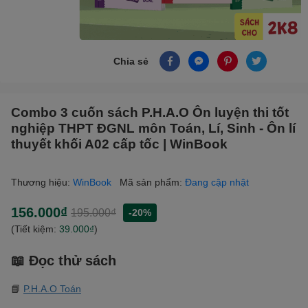
Chia sẻ
Combo 3 cuốn sách P.H.A.O Ôn luyện thi tốt
nghiệp THPT ĐGNL môn Toán, Lí, Sinh - Ôn lí
thuyết khối A02 cấp tốc | WinBook
Thương hiệu:
WinBook
Mã sản phẩm:
Đang cập nhật
156.000₫
195.000₫
-20%
(Tiết kiệm:
39.000₫
)
📖 Đọc thử sách
📘
P.H.A.O Toán