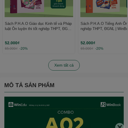
Sách P.H.A.O Giáo dục Kinh tế và Pháp
Sách P.H.A.O Tiếng Anh Ôn l
luật Ôn luyện thi tốt nghiệp THPT, ĐGNL
nghiệp THPT, ĐGNL | WinB
| WinBook
52.000₫
52.000₫
65.000₫
-20%
65.000₫
-20%
Xem tất cả
MÔ TẢ SẢN PHẨM