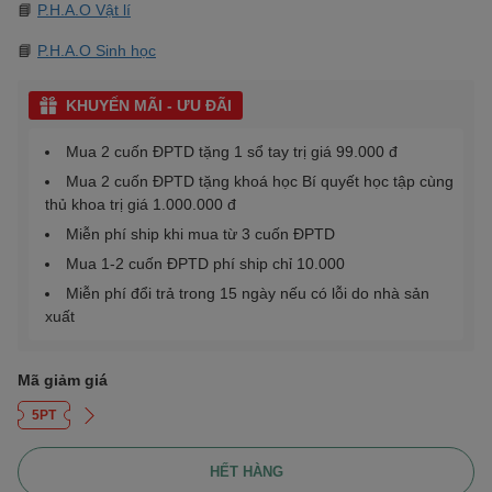
📘
P.H.A.O Vật lí
📘
P.H.A.O Sinh học
KHUYẾN MÃI - ƯU ĐÃI
Mua 2 cuốn ĐPTD tặng 1 sổ tay trị giá 99.000 đ
Mua 2 cuốn ĐPTD tặng khoá học Bí quyết học tập cùng
thủ khoa trị giá 1.000.000 đ
Miễn phí ship khi mua từ 3 cuốn ĐPTD
Mua 1-2 cuốn ĐPTD phí ship chỉ 10.000
Miễn phí đổi trả trong 15 ngày nếu có lỗi do nhà sản
xuất
Mã giảm giá
5PT
HẾT HÀNG