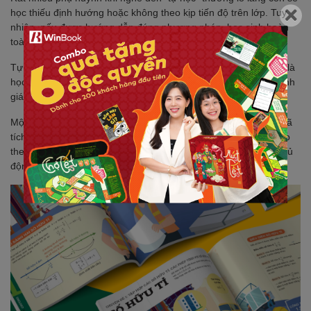
học thiếu định hướng hoặc không theo kịp tiến độ trên lớp. Tuy
nhiên, nếu được hướng dẫn đúng phương pháp, học sinh hoàn
toàn có thể học hiệu quả hơn với thời lượng vừa phải.
Tự học không có nghĩa là bỏ hoàn toàn vai trò hướng dẫn, mà là
học sinh biết cách xây dựng lộ trình học phù hợp, biết cách đánh
giá sự tiến bộ của bản thân và học có mục tiêu rõ ràng.
Một số tài liệu học tập hiện nay như
bộ sách Đột Phá Tư Duy
đã
tích hợp các kỹ thuật tư duy hình ảnh, hệ thống ghi nhớ, bài tập
theo kỹ năng và bảng tự đánh giá – nhằm giúp học sinh học chủ
động hơn, hiểu sâu hơn và rèn luyện có chiến lược từ sớm.