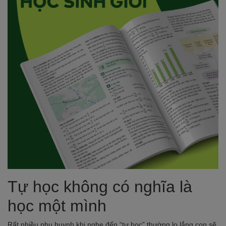
Tự học không có nghĩa là
học một mình
Rất nhiều phụ huynh khi nghe đến “tự học” thường lo lắng con sẽ