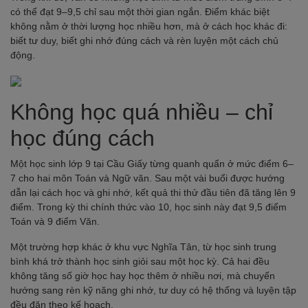
có thể đạt 9–9,5 chỉ sau một thời gian ngắn. Điểm khác biệt
không nằm ở thời lượng học nhiều hơn, mà ở cách học khác đi:
biết tư duy, biết ghi nhớ đúng cách và rèn luyện một cách chủ
động.
Không học quá nhiều – chỉ
học đúng cách
Một học sinh lớp 9 tại Cầu Giấy từng quanh quẩn ở mức điểm 6–
7 cho hai môn Toán và Ngữ văn. Sau một vài buổi được hướng
dẫn lại cách học và ghi nhớ, kết quả thi thử đầu tiên đã tăng lên 9
điểm. Trong kỳ thi chính thức vào 10, học sinh này đạt 9,5 điểm
Toán và 9 điểm Văn.
Một trường hợp khác ở khu vực Nghĩa Tân, từ học sinh trung
bình khá trở thành học sinh giỏi sau một học kỳ. Cả hai đều
không tăng số giờ học hay học thêm ở nhiều nơi, mà chuyển
hướng sang rèn kỹ năng ghi nhớ, tư duy có hệ thống và luyện tập
đều đặn theo kế hoạch.