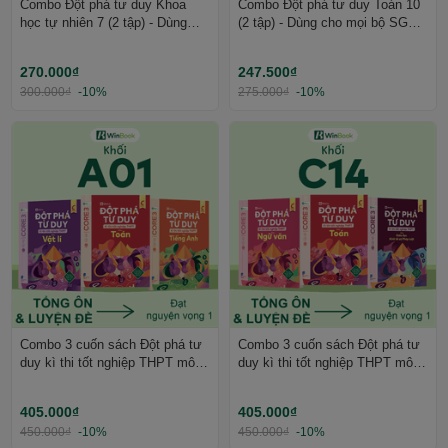
Combo Đột phá tư duy Khoa
Combo Đột phá tư duy Toán 10
học tự nhiên 7 (2 tập) - Dùng
(2 tập) - Dùng cho mọi bộ SGK -
cho mọi bộ SGK - Tự học hiệu
Tự học hiệu quả | WinBook
quả | WinBook
270.000₫
247.500₫
300.000₫
-10%
275.000₫
-10%
Combo 3 cuốn sách Đột phá tư
Combo 3 cuốn sách Đột phá tư
duy kì thi tốt nghiệp THPT môn
duy kì thi tốt nghiệp THPT môn
Toán, Lí, Anh - Ôn thi khối A01
Toán, Văn, GDKTPL - Ôn thi
cấp tốc | WinBook
khối C14 cấp tốc | WinBook
405.000₫
405.000₫
450.000₫
-10%
450.000₫
-10%