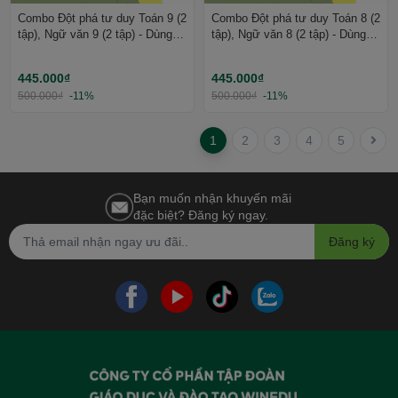
Combo Đột phá tư duy Toán 9 (2
Combo Đột phá tư duy Toán 8 (2
tập), Ngữ văn 9 (2 tập) - Dùng
tập), Ngữ văn 8 (2 tập) - Dùng
cho mọi bộ SGK - Tự học hiệu
cho mọi bộ SGK - Tự học hiệu
quả | WinBook
quả | WinBook
445.000₫
445.000₫
500.000₫
-11%
500.000₫
-11%
1
2
3
4
5
Bạn muốn nhận khuyến mãi
đặc biệt? Đăng ký ngay.
Đăng ký