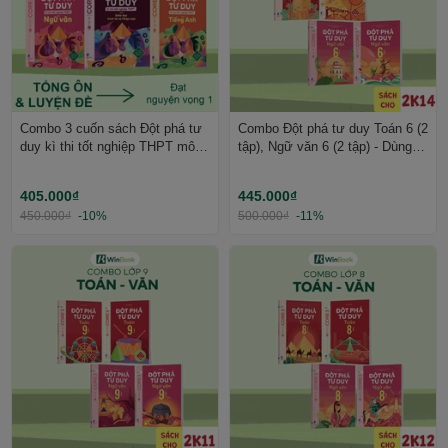
Combo 3 cuốn sách Đột phá tư
Combo Đột phá tư duy Toán 6 (2
duy kì thi tốt nghiệp THPT môn
tập), Ngữ văn 6 (2 tập) - Dùng
Văn, Anh, GDKTPL - Ôn thi khối
cho mọi bộ SGK - Tự học hiệu
D66 cấp tốc | WinBook
quả | WinBook
405.000₫
445.000₫
450.000₫
-10%
500.000₫
-11%