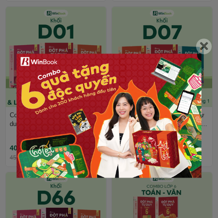
Combo 3 cuốn sách Đột phá tư
Combo 3 cuốn sách Đột phá tư
duy kì thi tốt nghiệp THPT môn
duy kì thi tốt nghiệp THPT môn
Toán, Văn, Anh - Ôn thi khối
Toán, Hoá, Anh - Ôn thi khối
D01 cấp tốc | WinBook
D07 cấp tốc | WinBook
405.000₫
405.000₫
450.000₫
-10%
450.000₫
-10%