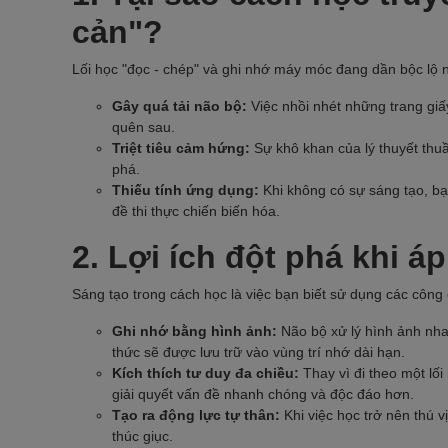
cản"?
Lối học "đọc - chép" và ghi nhớ máy móc đang dần bộc lộ 
Gây quá tải não bộ:
Việc nhồi nhét những trang giấy
quên sau.
Triệt tiêu cảm hứng:
Sự khô khan của lý thuyết thuầ
phá.
Thiếu tính ứng dụng:
Khi không có sự sáng tạo, bạ
đề thi thực chiến biến hóa.
2. Lợi ích đột phá khi á
Sáng tạo trong cách học là việc bạn biết sử dụng các công cụ
Ghi nhớ bằng hình ảnh:
Não bộ xử lý hình ảnh nha
thức sẽ được lưu trữ vào vùng trí nhớ dài hạn.
Kích thích tư duy đa chiều:
Thay vì đi theo một lối
giải quyết vấn đề nhanh chóng và độc đáo hơn.
Tạo ra động lực tự thân:
Khi việc học trở nên thú v
thúc giục.