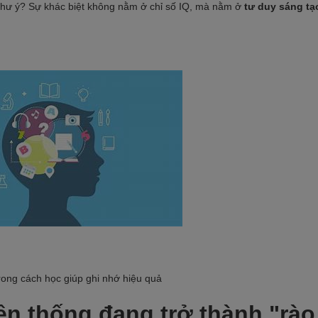
như ý? Sự khác biệt không nằm ở chỉ số IQ, mà nằm ở
tư duy sáng tạ
yền thống đang trở thành "rào