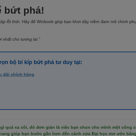
ể bứt phá!
ập lỗi thời. Hãy để Winbook giúp bạn khơi dậy niềm đam mê chinh phục
 nhất cho tương lai."
ọn bộ bí kíp bứt phá tư duy tại:
u đãi chính hãng
 gì quá xa xôi, đó đơn giản là việc bạn chọn cho mình một công c
 thang giúp bạn bước gần hơn đến cánh cửa Đại học mơ ước bằn