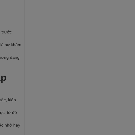
c trước
 là sự khám
những dạng
ập
ắc, kiến
ọc, từ đó
hắc nhở hay