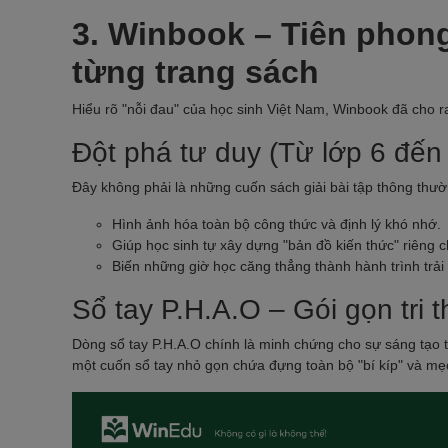
3. Winbook – Tiên phon
từng trang sách
Hiểu rõ "nỗi đau" của học sinh Việt Nam, Winbook đã cho ra
Đột phá tư duy (Từ lớp 6 đến
Đây không phải là những cuốn sách giải bài tập thông th
Hình ảnh hóa toàn bộ công thức và định lý khó nhớ.
Giúp học sinh tự xây dựng "bản đồ kiến thức" riêng 
Biến những giờ học căng thẳng thành hành trình trải 
Sổ tay P.H.A.O – Gói gọn tri 
Dòng sổ tay P.H.A.O chính là minh chứng cho sự sáng tạo t
một cuốn sổ tay nhỏ gọn chứa đựng toàn bộ "bí kíp" và mẹ