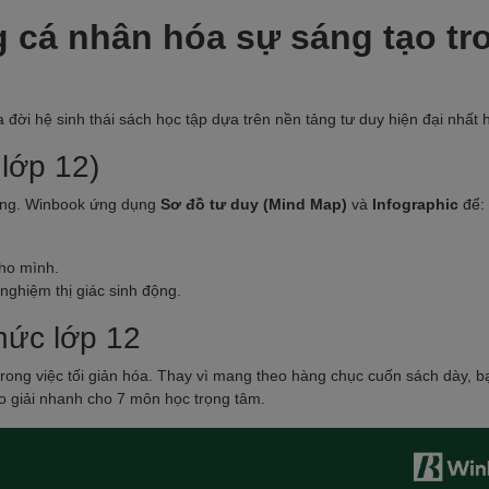
g cá nhân hóa sự sáng tạo tr
 đời hệ sinh thái sách học tập dựa trên nền tảng tư duy hiện đại nhất h
 lớp 12)
ường. Winbook ứng dụng
Sơ đồ tư duy (Mind Map)
và
Infographic
để:
cho mình.
nghiệm thị giác sinh động.
thức lớp 12
rong việc tối giản hóa. Thay vì mang theo hàng chục cuốn sách dày, b
o giải nhanh cho 7 môn học trọng tâm.