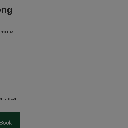
ong
iện nay.
ạn chỉ cần