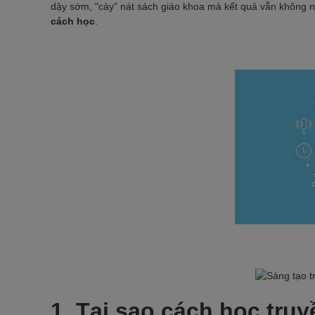
dậy sớm, "cày" nát sách giáo khoa mà kết quả vẫn không 
cách học
.
1. Tại sao cách học tru