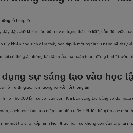
những lỗ hổng lớn:
 dày đặc chữ khiến não bộ rơi vào trạng thái "tê liệt", dẫn đến việc họ
n túy khiến học sinh cảm thấy học tập là một nghĩa vụ nặng nề thay vì
n chỉ có thể giải những bài tập mẫu mà hoàn toàn "đứng hình" trước 
p dụng sự sáng tạo vào học t
 hỗ trợ thị giác, liên tưởng và kết nối thông tin:
nh hơn 60.000 lần so với văn bản. Khi bạn sáng tạo bằng sơ đồ, màu s
 mòn, cách học sáng tạo giúp bạn nhìn thấy mối liên hệ giữa các môn h
ị như một trò chơi xếp hình kiến thức, bạn sẽ không còn cần ai phải n