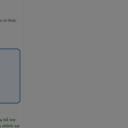
 tri thức
ụ hỗ trợ
g chính sự