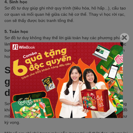
4. Sinh học
Sơ đồ tư duy giúp ghi nhớ quy trình (tiêu hóa, hô hấp...), cấu tạo
cơ quan và mối quan hệ giữa các hệ cơ thể. Thay vì học rời rạc,
con sẽ thấy được bức tranh tổng thể.
5. Toán học
Sơ đồ tư duy không thay thế lời giải toán hay các phương pháp
làm bài, nhưng lại rất hữu ích trong việc tổng hợp công thức, các
bước giải theo dạng bài, giúp học sinh nắm cấu trúc tư duy toán
học rõ ràng.
Sai lầm học sinh thường
gặp khi sử dụng sơ đồ tư
duy
Sơ đồ tư duy là công cụ mạnh mẽ – nhưng chỉ phát huy tác dụng
khi được dùng đúng cách. Thực tế, nhiều học sinh áp dụng sơ đồ
một cách hình thức, dẫn đến kết quả học tập không cải thiện như
kỳ vọng.