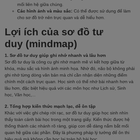
mối liên hệ giữa chúng.
Các hình ảnh và màu sắc:
Có thể được sử dụng để làm
cho sơ đồ trở nên trực quan và dễ hiểu hơn.
Lợi ích của sơ đồ tư
duy (mindmap)
1. Sơ đồ tư duy giúp ghi nhớ nhanh và lâu hơn
Sơ đồ tư duy là công cụ ghi nhớ mạnh mẽ vì kết hợp giữa từ
khóa, màu sắc và hình ảnh minh họa. Nhờ đó, não bộ không phải
ghi nhớ từng dòng văn bản mà chỉ cần nhận diện những điểm
chính một cách trực quan. Học sinh có thể nhớ bài nhanh hơn và
lâu hơn, đặc biệt hiệu quả với các môn học như Lịch sử, Sinh
học, Văn học,...
2. Tổng hợp kiến thức mạch lạc, dễ ôn tập
Khác với việc ghi chép rời rạc, sơ đồ tư duy giúp học sinh nhìn
thấy toàn cảnh bài học trong một trang giấy. Kiến thức được hệ
thống thành các nhánh rõ ràng, giúp con dễ dàng nắm bắt mối
quan hệ giữa các phần. Đây là phương pháp lý tưởng để ôn thi
hiệu quả mà không cần học lại toàn bộ bài học.