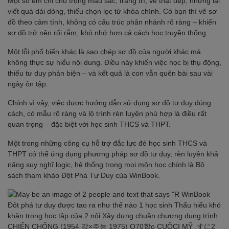
Một số em chỉ chú trọng màu sắc, trang trí, vẽ thật đẹp, nhưng lại
viết quá dài dòng, thiếu chọn lọc từ khóa chính. Có bạn thì vẽ sơ
đồ theo cảm tính, không có cấu trúc phân nhánh rõ ràng – khiến
sơ đồ trở nên rối rắm, khó nhớ hơn cả cách học truyền thống.
Một lỗi phổ biến khác là sao chép sơ đồ của người khác mà
không thực sự hiểu nội dung. Điều này khiến việc học bị thụ động,
thiếu tư duy phản biện – và kết quả là con vẫn quên bài sau vài
ngày ôn tập.
Chính vì vậy, việc được hướng dẫn sử dụng sơ đồ tư duy đúng
cách, có mẫu rõ ràng và lộ trình rèn luyện phù hợp là điều rất
quan trọng – đặc biệt với học sinh THCS và THPT.
Một trong những công cụ hỗ trợ đắc lực đẻ học sinh THCS và
THPT có thể ứng dụng phương pháp sơ đồ tư duy, rèn luyện khả
năng suy nghĩ logic, hệ thống trong mọi môn học chính là Bộ
sách tham khảo Đột Phá Tư Duy của WinBook.