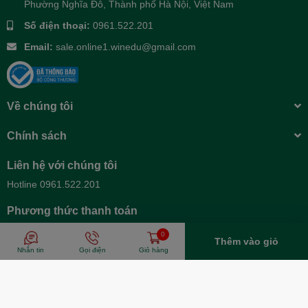
Phường Nghĩa Đô, Thành phố Hà Nội, Việt Nam
Số điện thoại:
0961.522.201
Email:
sale.online1.winedu@gmail.com
Về chúng tôi
Chính sách
Liên hệ với chúng tôi
Hotline 0961.522.201
Phương thức thanh toán
0
Thêm vào giỏ
Nhắn tin
Gọi điện
Giỏ hàng
© Bản quyền thuộc về
EGANY
| Cung cấp bởi
Sapo