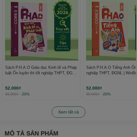
Sách P.H.A.O Giáo dục Kinh tế và Pháp
Sách P.H.A.O Tiếng Anh Ôn l
luật Ôn luyện thi tốt nghiệp THPT, ĐGNL
nghiệp THPT, ĐGNL | WinB
| WinBook
52.000₫
52.000₫
65.000₫
-20%
65.000₫
-20%
Xem tất cả
MÔ TẢ SẢN PHẨM