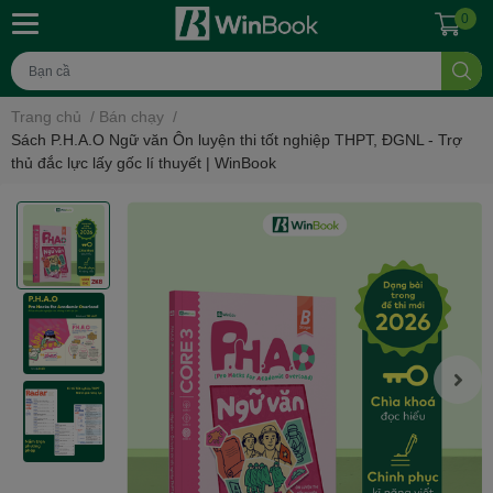
0
Trang chủ
/
Bán chạy
/
Sách P.H.A.O Ngữ văn Ôn luyện thi tốt nghiệp THPT, ĐGNL - Trợ
thủ đắc lực lấy gốc lí thuyết | WinBook