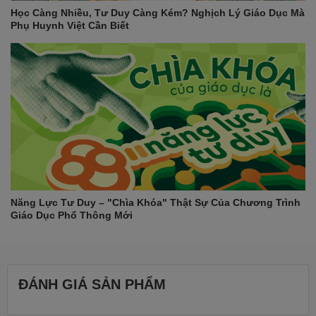
Học Càng Nhiều, Tư Duy Càng Kém? Nghịch Lý Giáo Dục Mà
Phụ Huynh Việt Cần Biết
Năng Lực Tư Duy – "Chìa Khóa" Thật Sự Của Chương Trình
Giáo Dục Phổ Thông Mới
ĐÁNH GIÁ SẢN PHẨM