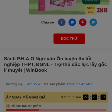
Chia sẻ
ĐỌC THỬ
Sách P.H.A.O Ngữ văn Ôn luyện thi tốt
nghiệp THPT, ĐGNL - Trợ thủ đắc lực lấy gốc
lí thuyết | WinBook
Thương hiệu:
WinBook
Mã sản phẩm:
8936225421455
:
:
Kết thúc sau
ÁP NGAY MÃ GIẢM GIÁ
22
25
32
Đã bán
165
sản phẩm