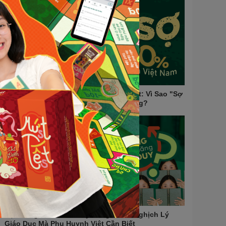
Nỗi Sợ Lớn Nhất của 90% Học Sinh Việt: Vì Sao "Sợ
Sai" Lại Là Tư Duy Cản Trở Thành Công?
Học Càng Nhiều, Tư Duy Càng Kém? Nghịch Lý
Giáo Dục Mà Phụ Huynh Việt Cần Biết