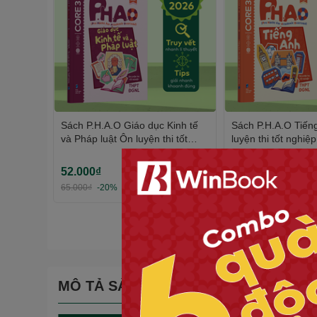
Sách P.H.A.O Giáo dục Kinh tế
Sách P.H.A.O Tiến
và Pháp luật Ôn luyện thi tốt
luyện thi tốt nghi
nghiệp THPT, ĐGNL | WinBook
| WinBook
52.000₫
52.000₫
65.000₫
-20%
65.000₫
-20%
MÔ TẢ SẢN PHẨM