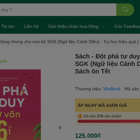
Tin tức
Liên hệ
Giới thiệu nhận hoa hồng
Góc Feedba
 Dùng chung cho mọi bộ SGK (Ngữ liệu Cánh Diều) - Tự học hiệu quả |
Sách - Đột phá tư du
SGK (Ngữ liệu Cánh D
Sách ôn Tết
Thương hiệu:
WinBook
Mã sản
ÁP NGAY MÃ GIẢM GIÁ
Đã bán
270
sản phẩm
125.000₫