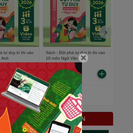
á tư duy kì thi vào
Sách - Đột phá tư duy kì thi vào
Combo Đ
 Anh
10 môn Ngữ Văn
tập), KH
mọi bộ 
WinBoo
135.000₫
495.00
150.000₫
-10%
550.000₫
BÀI VIẾT LIÊN QUAN