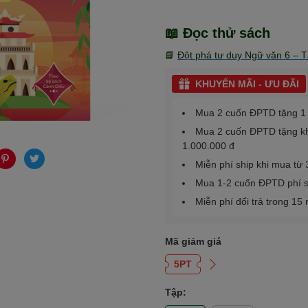
📖 Đọc thử sách
📘
Đột phá tư duy Ngữ văn 6 – T
KHUYẾN MÃI - ƯU ĐÃI
Mua 2 cuốn ĐPTD tặng 1 s
Mua 2 cuốn ĐPTD tặng kho
1.000.000 đ
Miễn phí ship khi mua từ
Mua 1-2 cuốn ĐPTD phí s
Miễn phí đổi trả trong 15
Mã giảm giá
5PT
Tập: