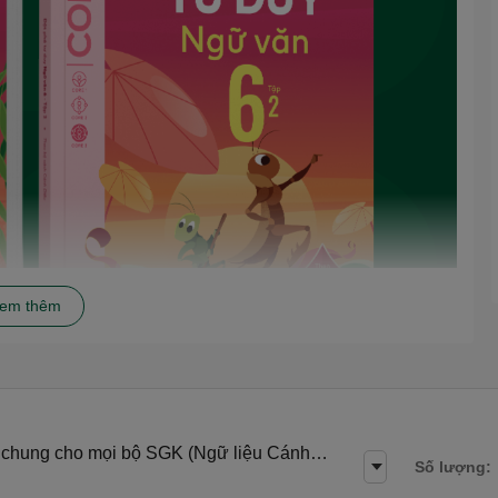
em thêm
g chung cho mọi bộ SGK (Ngữ liệu Cánh
Số lượng:
h ôn Tết