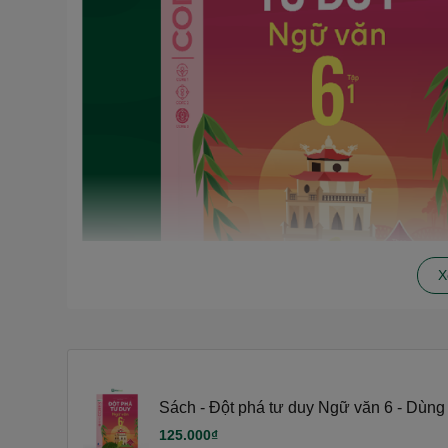
X
Sách - Đột phá tư duy Ngữ văn 6 - Dùn
Diều) - Tự học hiệu quả | WinBook - Sác
125.000₫