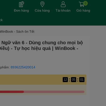
0
Đơn hàng
Cửa hàng
Tài khoản
Giỏ hàng
ck
 WinBook - Sách ôn Tết
y Ngữ văn 6 - Dùng chung cho mọi bộ
iều) - Tự học hiệu quả | WinBook -
 phẩm:
8936225420014
:
:
12
05
00