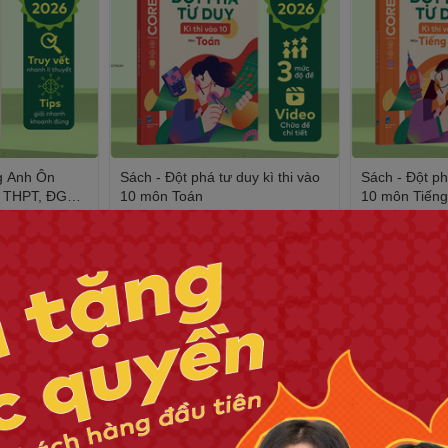
g Anh Ôn
Sách - Đột phá tư duy kì thi vào
Sách - Đột ph
ệp THPT, ĐGNL
10 môn Toán
10 môn Tiếng
135.000₫
135.000₫
150.000₫
-10%
150.000₫
-10%
Xem tất cả