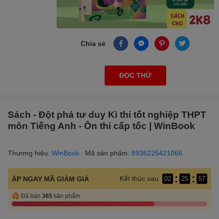
Chia sẻ
ĐỌC THỬ
Sách - Đột phá tư duy Kì thi tốt nghiệp THPT
môn Tiếng Anh - Ôn thi cấp tốc | WinBook
Thương hiệu:
WinBook
Mã sản phẩm:
8936225421066
:
:
Kết thúc sau
ÁP NGAY MÃ GIẢM GIÁ
02
25
56
Đã bán
365
sản phẩm