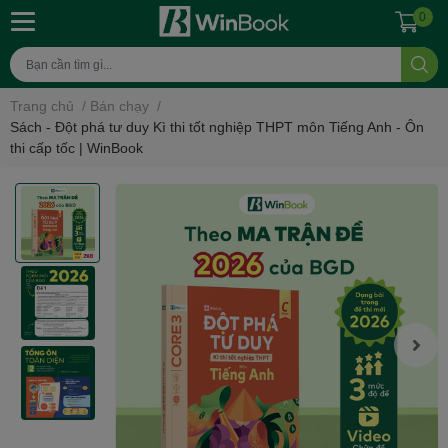
0
Trang chủ
/
Bán chạy
/
Sách - Đột phá tư duy Kì thi tốt nghiệp THPT môn Tiếng Anh - Ôn
thi cấp tốc | WinBook