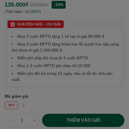
135.000₫
150.000₫
-10%
(Tiết kiệm:
15.000₫
)
KHUYẾN MÃI - ƯU ĐÃI
Mua 2 cuốn ĐPTD tặng 1 sổ tay trị giá 99.000 đ
Mua 2 cuốn ĐPTD tặng khoá học Bí quyết học tập cùng
thủ khoa trị giá 1.000.000 đ
Miễn phí ship khi mua từ 3 cuốn ĐPTD
Mua 1-2 cuốn ĐPTD phí ship chỉ 10.000
Miễn phí đổi trả trong 15 ngày nếu có lỗi do nhà sản
xuất
Mã giảm giá
5PT
THÊM VÀO GIỎ