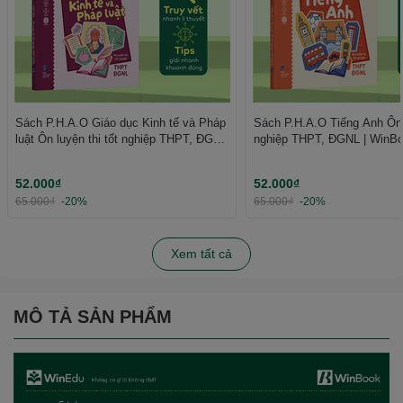
Sách P.H.A.O Giáo dục Kinh tế và Pháp
Sách P.H.A.O Tiếng Anh Ôn l
luật Ôn luyện thi tốt nghiệp THPT, ĐGNL
nghiệp THPT, ĐGNL | WinB
| WinBook
52.000₫
52.000₫
65.000₫
-20%
65.000₫
-20%
Xem tất cả
MÔ TẢ SẢN PHẨM