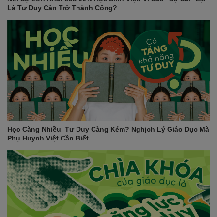
Là Tư Duy Cản Trở Thành Công?
THÔNG TIN CHI TIẾT
Công ty phát hành: Công ty cổ phần CCGroup toàn cầu
Nhà xuất bản: NXB Đại học Quốc gia Hà Nội
Tác giả: Nguyễn Thị Dung, Phạm Thị Kim Ngân, Nguyễn Thị
Quỳnh Thơ
Kích thước: 19*26 cm
ISBN: 978-604-62-4873-6
Loại phiên bản: phiên bản thông thường
Số trang: 386 trang
Ngày xuất bản: 12/2018
Học Càng Nhiều, Tư Duy Càng Kém? Nghịch Lý Giáo Dục Mà
Phụ Huynh Việt Cần Biết