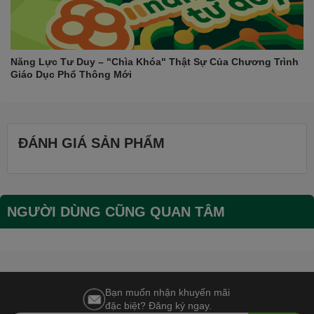
Năng Lực Tư Duy – "Chìa Khóa" Thật Sự Của Chương Trình
Giáo Dục Phổ Thông Mới
ĐÁNH GIÁ SẢN PHẨM
NGƯỜI DÙNG CŨNG QUAN TÂM
Bạn muốn nhận khuyến mãi
đặc biệt? Đăng ký ngay.