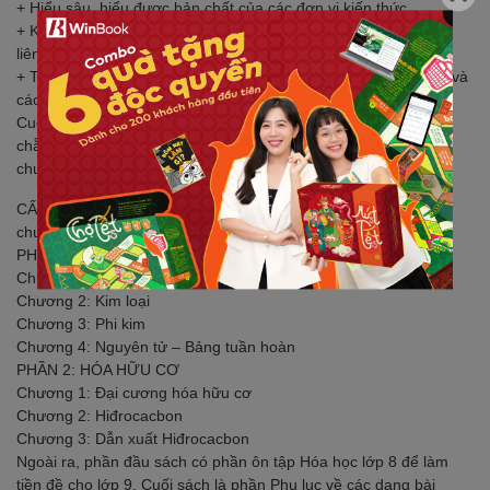
+ Hiểu sâu, hiểu được bản chất của các đơn vị kiến thức
+ Kiến thức mang tính hệ thống, có sự logic giữa các nội dung
liên quan
+ Tổng hợp đầy đủ các dạng bài thường xuất hiện trong đề thi và
các công thức áp dụng.
Cuốn sách Chinh phục kì thi vào 10 chuyên môn Hóa học chắc
chẵn sẽ giúp các em học sinh lớp 9 vượt “Vũ Môn” vào 10 khối
chuyên Hóa thành công.
CẤU TRÚC CUỐN SÁCH: Cuốn sách Chinh phục kì thi vào 10
chuyên môn Hóa học gồm 2 phần.
PHẦN 1: HÓA VÔ CƠ
Chương 1: Các hợp chất vô cơ
Chương 2: Kim loại
Chương 3: Phi kim
Chương 4: Nguyên tử – Bảng tuần hoàn
PHẦN 2: HÓA HỮU CƠ
Chương 1: Đại cương hóa hữu cơ
Chương 2: Hiđrocacbon
Chương 3: Dẫn xuất Hiđrocacbon
Ngoài ra, phần đầu sách có phần ôn tập Hóa học lớp 8 để làm
tiền đề cho lớp 9. Cuối sách là phần Phụ lục về các dạng bài