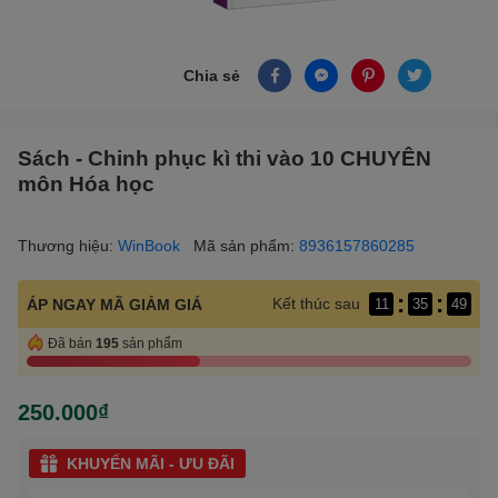
Chia sẻ
Sách - Chinh phục kì thi vào 10 CHUYÊN
môn Hóa học
Thương hiệu:
WinBook
Mã sản phẩm:
8936157860285
:
:
Kết thúc sau
ÁP NGAY MÃ GIẢM GIÁ
11
35
47
Đã bán
195
sản phẩm
250.000₫
KHUYẾN MÃI - ƯU ĐÃI