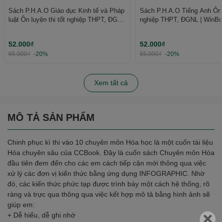
Sách P.H.A.O Giáo dục Kinh tế và Pháp
Sách P.H.A.O Tiếng Anh Ôn l
luật Ôn luyện thi tốt nghiệp THPT, ĐGNL
nghiệp THPT, ĐGNL | WinB
| WinBook
52.000₫
52.000₫
65.000₫
-20%
65.000₫
-20%
Xem tất cả
MÔ TẢ SẢN PHẨM
Chinh phục kì thi vào 10 chuyên môn Hóa học là một cuốn tài liệu
Hóa chuyên sâu của CCBook. Đây là cuốn sách Chuyên môn Hóa
đầu tiên đem đến cho các em cách tiếp cận mới thông qua việc
xử lý các đơn vị kiến thức bằng ứng dụng INFOGRAPHIC. Nhờ
đó, các kiến thức phức tạp được trình bày một cách hệ thống, rõ
ràng và trực qua thông qua việc kết hợp mô tả bằng hình ảnh sẽ
giúp em:
+ Dễ hiểu, dễ ghi nhớ