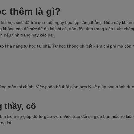
c thêm là gì?
, khi học sinh đã trải qua một ngày học tập căng thẳng. Điều này khiến 
 không còn đủ sức để ôn lại bài cũ, dẫn đến tình trạng kiến thức chồn
n nếu tình trạng này kéo dài.
o khả năng tự học tại nhà. Tự học không chỉ tiết kiệm chi phí mà còn 
ng môn thi chính. Việc phân bổ thời gian hợp lý sẽ giúp bạn tránh đư
 thầy, cô
ìm kiếm sự giúp đỡ từ giáo viên. Việc trao đổi sẽ giúp bạn hiểu rõ kiế
ng lai.