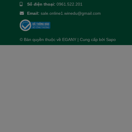
Số điện thoại:
0961.522.201
Email:
sale.online1.winedu@gmail.com
© Bản quyền thuộc về
EGANY
| Cung cấp bởi
Sapo