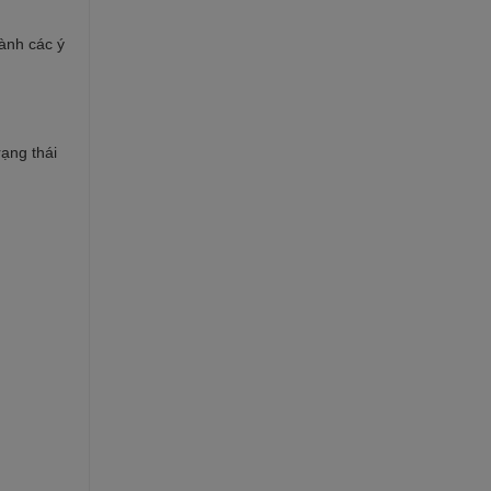
hành các ý
rạng thái