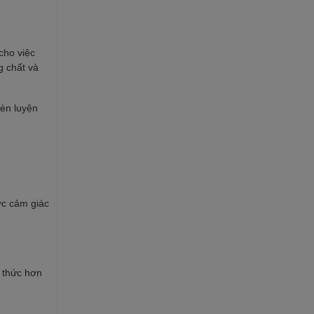
cho việc
g chất và
rèn luyện
ợc cảm giác
n thức hơn