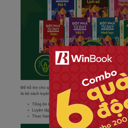
Để hỗ trợ cho quá trình ôn thi, việc sử dụng các sản phẩm 
là bộ sách luyện đề thi THPT quốc gia mang tên Đột Phá T
Tổng ôn kiến thức chi tiết từ lớp 10 đến lớp 12.
Luyện tập với các bài tập trọng tâm, lạ và khó, giúp
Thực hành luyện bộ 18 đề sát nhất với đề thi thật, 