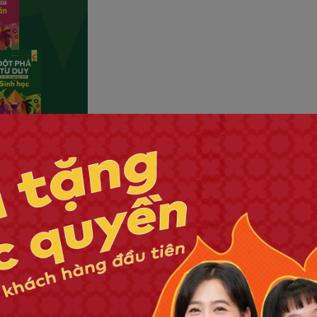
sách ôn thi chất lượng là rất cần thiết. Hiện tại, WinBook có dòng sản
ư Duy Kì Thi Tốt Nghiệp THPT. Bộ sách này có những ưu điểm nổi bật
 bạn nắm vững kiến thức.
phù hợp với chương trình mới của Bộ Giáo Dục.