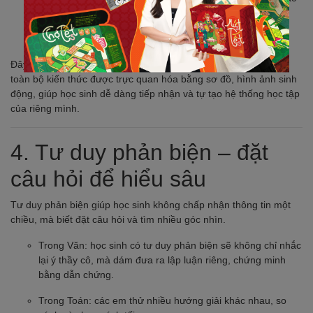
cơ quan
Văn: mindmap để hệ thống hóa luận điểm, luận cứ
Đây cũng chính là điểm nổi bật của bộ sách Đột Phá Tư Duy:
toàn bộ kiến thức được trực quan hóa bằng sơ đồ, hình ảnh sinh
động, giúp học sinh dễ dàng tiếp nhận và tự tạo hệ thống học tập
của riêng mình.
4. Tư duy phản biện – đặt
câu hỏi để hiểu sâu
Tư duy phản biện giúp học sinh không chấp nhận thông tin một
chiều, mà biết đặt câu hỏi và tìm nhiều góc nhìn.
Trong Văn: học sinh có tư duy phản biện sẽ không chỉ nhắc
lại ý thầy cô, mà dám đưa ra lập luận riêng, chứng minh
bằng dẫn chứng.
Trong Toán: các em thử nhiều hướng giải khác nhau, so