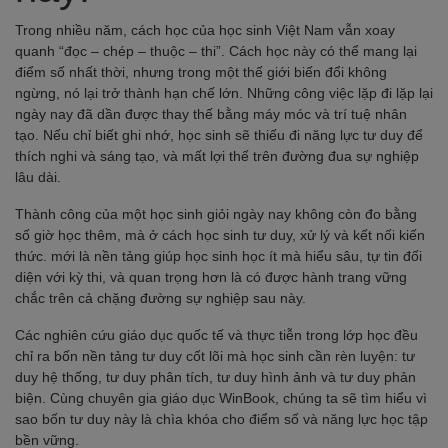
Trong nhiều năm, cách học của học sinh Việt Nam vẫn xoay
quanh “đọc – chép – thuộc – thi”. Cách học này có thể mang lại
điểm số nhất thời, nhưng trong một thế giới biến đổi không
ngừng, nó lại trở thành hạn chế lớn. Những công việc lặp đi lặp lại
ngày nay đã dần được thay thế bằng máy móc và trí tuệ nhân
tạo. Nếu chỉ biết ghi nhớ, học sinh sẽ thiếu đi năng lực tư duy để
thích nghi và sáng tạo, và mất lợi thế trên đường đua sự nghiệp
lâu dài.
Thành công của một học sinh giỏi ngày nay không còn đo bằng
số giờ học thêm, mà ở cách học sinh tư duy, xử lý và kết nối kiến
thức. mới là nền tảng giúp học sinh học ít mà hiểu sâu, tự tin đối
diện với kỳ thi, và quan trọng hơn là có được hành trang vững
chắc trên cả chặng đường sự nghiệp sau này.
Các nghiên cứu giáo dục quốc tế và thực tiễn trong lớp học đều
chỉ ra bốn nền tảng tư duy cốt lõi mà học sinh cần rèn luyện: tư
duy hệ thống, tư duy phân tích, tư duy hình ảnh và tư duy phản
biện. Cùng chuyên gia giáo dục WinBook, chúng ta sẽ tìm hiểu vì
sao bốn tư duy này là chìa khóa cho điểm số và năng lực học tập
bền vững.