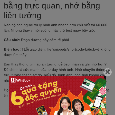
bằng trực quan, nhớ bằng
liên tưởng
Não bộ con người xử lý hình ảnh nhanh hơn chữ viết tới 60.000
lần. Nhưng thay vì nói suông, hãy thử test ngay bây giờ:
Câu chữ:
Đoạn đường này cấm rẽ phải
Biển báo:
! Lỗi giao diện: file 'snippets/shortcode-biểu.bwt' không
được tìm thấy
Bạn thấy thông tin nào ấn tượng, dễ tiếp nhận và ghi nhớ hơn?
Đó chính là sức mạnh của tư duy hình ảnh. Nhờ chuyển thông tin
trừu tượng thành sơ đồ, biểu đồ, hình ảnh, học sinh không chỉ
nhớ nhanh – nhớ lâu, mà còn cảm thấy việc học tập thú vị hơn.
Học sinh có thể linh hoạt ứng dụng sơ đồ tư duy, các trang thông
tin (infographic) cho từng môn học:
Lịch sử: sơ đồ thời gian để hình dung mạch sự kiện
Sinh học: sơ đồ hệ tuần hoàn để thấy mối liên hệ giữa các