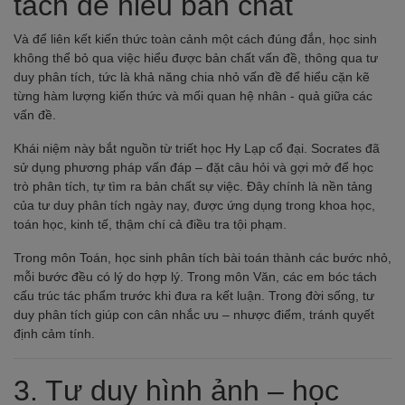
tách để hiểu bản chất
Và để liên kết kiến thức toàn cảnh một cách đúng đắn, học sinh
không thể bỏ qua việc hiểu được bản chất vấn đề, thông qua tư
duy phân tích, tức là khả năng chia nhỏ vấn đề để hiểu cặn kẽ
từng hàm lượng kiến thức và mối quan hệ nhân - quả giữa các
vấn đề.
Khái niệm này bắt nguồn từ triết học Hy Lạp cổ đại. Socrates đã
sử dụng phương pháp vấn đáp – đặt câu hỏi và gợi mở để học
trò phân tích, tự tìm ra bản chất sự việc. Đây chính là nền tảng
của tư duy phân tích ngày nay, được ứng dụng trong khoa học,
toán học, kinh tế, thậm chí cả điều tra tội phạm.
Trong môn Toán, học sinh phân tích bài toán thành các bước nhỏ,
mỗi bước đều có lý do hợp lý. Trong môn Văn, các em bóc tách
cấu trúc tác phẩm trước khi đưa ra kết luận. Trong đời sống, tư
duy phân tích giúp con cân nhắc ưu – nhược điểm, tránh quyết
định cảm tính.
3. Tư duy hình ảnh – học