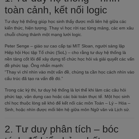
toàn cảnh, kết nối logic
Tư duy hệ thống giúp học sinh thấy được mối liên hệ giữa các
kiến thức, hiện tượng. Thay vì học rời rạc từng mảng, các em xâu
chuỗi chúng thành một mạng lưới logic.
Peter Senge – giáo sư cao cấp tại MIT Sloan, người sáng lập
Hiệp hội Học tập Tổ chức (SoL) – cho rằng tư duy hệ thống là
nền tảng cốt lõi để xây dựng tổ chức học hỏi và giải quyết các vấn
đề phức tạp. Ông nhấn mạnh:
“Thay vì chỉ nhìn vào một vấn đề, chúng ta cần học cách nhìn vào
cấu trúc đã tạo ra vấn đề đó.”
Trong các kỳ thi, tư duy hệ thống là lợi thế khi làm các câu hỏi
phức tạp, vận dụng cao hoặc các bài toán thực tế. Một học sinh
chỉ học thuộc lòng sẽ khó để kết nối các môn Toán – Lý – Hóa –
Sinh, hoặc nhìn được mối liên hệ giữa môn Ngữ văn và Lịch sử.
2. Tư duy phân tích – bóc