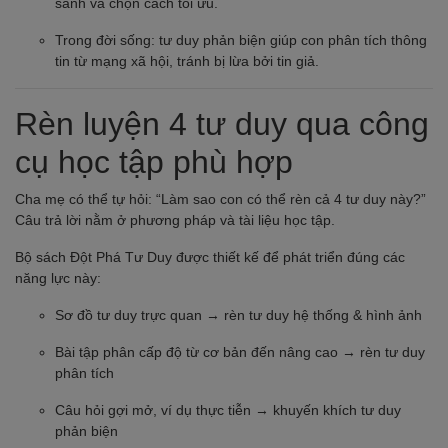
sánh và chọn cách tối ưu.
Trong đời sống: tư duy phản biện giúp con phân tích thông
tin từ mạng xã hội, tránh bị lừa bởi tin giả.
Rèn luyện 4 tư duy qua công
cụ học tập phù hợp
Cha mẹ có thể tự hỏi: “Làm sao con có thể rèn cả 4 tư duy này?”
Câu trả lời nằm ở phương pháp và tài liệu học tập.
Bộ sách Đột Phá Tư Duy được thiết kế để phát triển đúng các
năng lực này:
Sơ đồ tư duy trực quan → rèn tư duy hệ thống & hình ảnh
Bài tập phân cấp độ từ cơ bản đến nâng cao → rèn tư duy
phân tích
Câu hỏi gợi mở, ví dụ thực tiễn → khuyến khích tư duy
phản biện