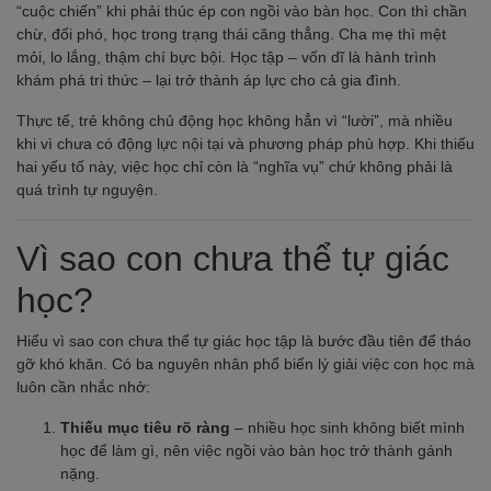
“cuộc chiến” khi phải thúc ép con ngồi vào bàn học. Con thì chần
chừ, đối phó, học trong trạng thái căng thẳng. Cha mẹ thì mệt
mỏi, lo lắng, thậm chí bực bội. Học tập – vốn dĩ là hành trình
khám phá tri thức – lại trở thành áp lực cho cả gia đình.
Thực tế, trẻ không chủ động học không hẳn vì “lười”, mà nhiều
khi vì chưa có động lực nội tại và phương pháp phù hợp. Khi thiếu
hai yếu tố này, việc học chỉ còn là “nghĩa vụ” chứ không phải là
quá trình tự nguyện.
Vì sao con chưa thể tự giác
học?
Hiểu vì sao con chưa thể tự giác học tập là bước đầu tiên để tháo
gỡ khó khăn. Có ba nguyên nhân phổ biến lý giải việc con học mà
luôn cần nhắc nhở:
Thiếu mục tiêu rõ ràng
– nhiều học sinh không biết mình
học để làm gì, nên việc ngồi vào bàn học trở thành gánh
nặng.