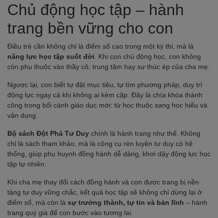
Chủ động học tập – hành
trang bền vững cho con
Điều trẻ cần không chỉ là điểm số cao trong một kỳ thi, mà là
năng lực học tập suốt đời
. Khi con chủ động học, con không
còn phụ thuộc vào thầy cô, trung tâm hay sự thúc ép của cha mẹ.
Ngược lại, con biết tự đặt mục tiêu, tự tìm phương pháp, duy trì
động lực ngay cả khi không ai kèm cặp. Đây là chìa khóa thành
công trong bối cảnh giáo dục mới: từ học thuộc sang học hiểu và
vận dụng.
Bộ sách Đột Phá Tư Duy
chính là hành trang như thế. Không
chỉ là sách tham khảo, mà là công cụ rèn luyện tư duy có hệ
thống, giúp phụ huynh đồng hành dễ dàng, khơi dậy động lực học
tập tự nhiên.
Khi cha mẹ thay đổi cách đồng hành và con được trang bị nền
tảng tư duy vững chắc, kết quả học tập sẽ không chỉ dừng lại ở
điểm số, mà còn là
sự trưởng thành, tự tin và bản lĩnh
– hành
trang quý giá để con bước vào tương lai.