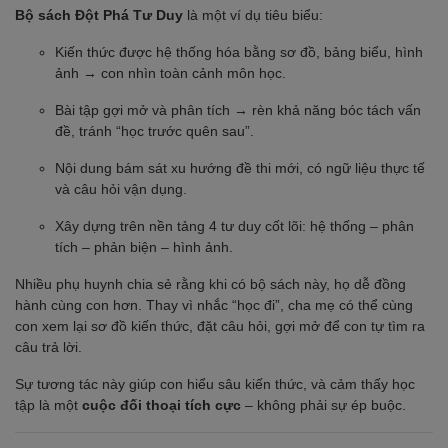
Bộ sách Đột Phá Tư Duy
là một ví dụ tiêu biểu:
Kiến thức được hệ thống hóa bằng sơ đồ, bảng biểu, hình
ảnh → con nhìn toàn cảnh môn học.
Bài tập gợi mở và phân tích → rèn khả năng bóc tách vấn
đề, tránh “học trước quên sau”.
Nội dung bám sát xu hướng đề thi mới, có ngữ liệu thực tế
và câu hỏi vận dụng.
Xây dựng trên nền tảng 4 tư duy cốt lõi: hệ thống – phân
tích – phản biện – hình ảnh.
Nhiều phụ huynh chia sẻ rằng khi có bộ sách này, họ dễ đồng
hành cùng con hơn. Thay vì nhắc “học đi”, cha mẹ có thể cùng
con xem lại sơ đồ kiến thức, đặt câu hỏi, gợi mở để con tự tìm ra
câu trả lời.
Sự tương tác này giúp con hiểu sâu kiến thức, và cảm thấy học
tập là một
cuộc đối thoại tích cực
– không phải sự ép buộc.