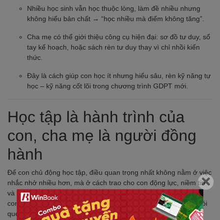
Nhiều học sinh vẫn học thuộc lòng, làm đề nhiều nhưng
không hiểu bản chất → “học nhiều mà điểm không tăng”.
Cha mẹ có thể giới thiệu công cụ hiện đại: sơ đồ tư duy, sổ
tay kế hoạch, hoặc sách rèn tư duy thay vì chỉ nhồi kiến
thức.
Đây là cách giúp con học ít nhưng hiểu sâu, rèn kỹ năng tự
học – kỹ năng cốt lõi trong chương trình GDPT mới.
Học tập là hành trình của
con, cha mẹ là người đồng
hành
Để con chủ động học tập, điều quan trọng nhất không nằm ở việc
nhắc nhở nhiều hơn, mà ở cách trao cho con động lực, niềm tin
và phương pháp học đúng. Khi có nền tảng tư duy vững chắc,
con không chỉ học tốt để vượt qua kỳ thi, mà còn hình thành thói
quen học suốt đời.