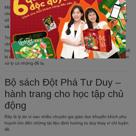
Một trong những sai lầm phổ biến là phụ huynh tin rằng “cứ học
nhiều sẽ giỏi hơn”. Nhưng thực tế, nhiều thủ khoa chia sẻ: điểm
số không đến từ việc làm thật nhiều bài tập, mà từ
cách tư duy
và phương pháp học đúng
.
Trong chương trình giáo dục phổ thông mới, đề thi ngày càng
nhiều ngữ liệu ngoài SGK, bài toán gắn với thực tiễn → đòi hỏi
học sinh phải phân tích, kết nối, suy luận. Nếu chỉ học vẹt, con sẽ
bị động. Nhưng khi có công cụ rèn luyện tư duy, con có thể tự tin
xử lý cả những đề lạ.
Bộ sách Đột Phá Tư Duy –
hành trang cho học tập chủ
động
Đây là lý do vì sao nhiều chuyên gia giáo dục khuyến khích phụ
huynh tìm đến những tài liệu định hướng tư duy thay vì chỉ luyện
đề.