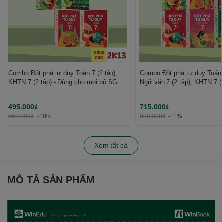
Combo Đột phá tư duy Toán 7 (2 tập),
Combo Đột phá tư duy Toán 7
KHTN 7 (2 tập) - Dùng cho mọi bộ SGK -
Ngữ văn 7 (2 tập), KHTN 7 (2
Tự học hiệu quả | WinBook
Dùng cho mọi bộ SGK - Tự 
| WinBook
495.000₫
715.000₫
550.000₫
-10%
800.000₫
-11%
Xem tất cả
MÔ TẢ SẢN PHẨM