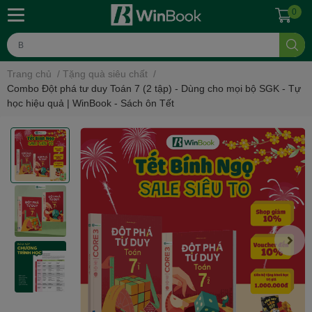
0
Trang chủ
/
Tặng quà siêu chất
/
Combo Đột phá tư duy Toán 7 (2 tập) - Dùng cho mọi bộ SGK - Tự
học hiệu quả | WinBook - Sách ôn Tết