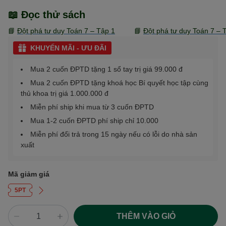
📖 Đọc thử sách
📘
Đột phá tư duy Toán 7 – Tập 1
📘
Đột phá tư duy Toán 7 – 
KHUYẾN MÃI - ƯU ĐÃI
Mua 2 cuốn ĐPTD tặng 1 sổ tay trị giá 99.000 đ
Mua 2 cuốn ĐPTD tặng khoá học Bí quyết học tập cùng
thủ khoa trị giá 1.000.000 đ
Miễn phí ship khi mua từ 3 cuốn ĐPTD
Mua 1-2 cuốn ĐPTD phí ship chỉ 10.000
Miễn phí đổi trả trong 15 ngày nếu có lỗi do nhà sản
xuất
Mã giảm giá
5PT
THÊM VÀO GIỎ