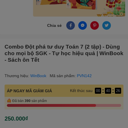
Chia sẻ
Combo Đột phá tư duy Toán 7 (2 tập) - Dùng
cho mọi bộ SGK - Tự học hiệu quả | WinBook
- Sách ôn Tết
Thương hiệu:
WinBook
Mã sản phẩm:
PVN142
:
:
Kết thúc sau
ÁP NGAY MÃ GIẢM GIÁ
00
40
25
Đã bán
390
sản phẩm
250.000₫