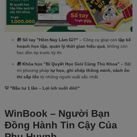
🎁 Sổ tay "Hôm Nay Làm Gì?"
– Công cụ giúp con
lập kế
hoạch học tập, quản lý thời gian hiệu quả
, không còn
học dồn ép trước kỳ thi.
🎁 Khóa học "Bí Quyết Học Giỏi Cùng Thủ Khoa"
– Bật
mí phương pháp
tự học, ghi chép thông minh, cách ôn
thi cấp tốc
từ những người xuất sắc nhất.
💡 "Đầu tư 1 lần – Lợi ích suốt đời!"
WinBook – Người Bạn
Đồng Hành Tin Cậy Của
Phụ Huynh