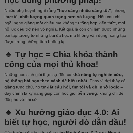
học đúng phương pháp!
Nhiều phụ huynh nghĩ rằng
"học càng nhiều càng tốt"
, nhưng
thực tế,
chất lượng quan trọng hơn số lượng
. Nếu con chỉ
ngồi nghe giảng một chiều mà không tự tổng hợp kiến thức, mọi
nỗ lực đều trở nên vô nghĩa. Kết quả là con chỉ làm được những
bài tập tương tự những bài đã học mà không vận dụng, sáng tạo
được trong những tình huống lạ.
🔹 Tự học = Chìa khóa thành
công của mọi thủ khoa!
Những học sinh giỏi thực sự đều có
khả năng tự nghiên cứu,
hệ thống bài học theo cách dễ hiểu nhất
. Thay vì đợi thầy cô
giảng từng chữ, họ
tự đặt câu hỏi, tìm tòi và ghi nhớ logic
–
đây chính là kỹ năng giúp con học giỏi
bền vững
, không chỉ để
đối phó với thi cử.
🔹 Xu hướng giáo dục 4.0: Ai
biết tự học, người đó dẫn đầu!
Các trường đại học top đầu như
Bách Khoa, Y Dược, Ngoại