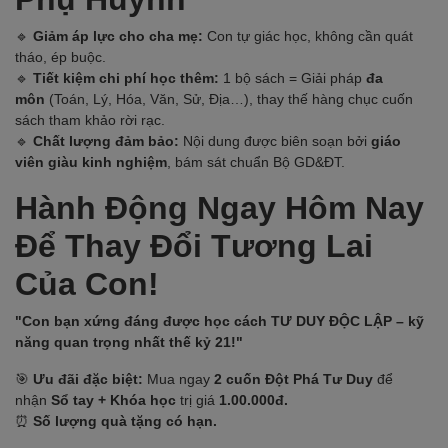
🔹
Giảm áp lực cho cha mẹ:
Con tự giác học, không cần quát
tháo, ép buộc.
🔹
Tiết kiệm chi phí học thêm:
1 bộ sách = Giải pháp
đa
môn
(Toán, Lý, Hóa, Văn, Sử, Địa…), thay thế hàng chục cuốn
sách tham khảo rời rạc.
🔹
Chất lượng đảm bảo:
Nội dung được biên soạn bởi
giáo
viên giàu kinh nghiệm
, bám sát chuẩn Bộ GD&ĐT.
Hành Động Ngay Hôm Nay
Để Thay Đổi Tương Lai
Của Con!
"Con bạn xứng đáng được học cách TƯ DUY ĐỘC LẬP – kỹ
năng quan trọng nhất thế kỷ 21!"
🎯
Ưu đãi đặc biệt:
Mua ngay
2 cuốn Đột Phá Tư Duy
để
nhận
Sổ tay + Khóa học
trị giá
1.00.000đ.
⏰
Số lượng quà tặng có hạn.