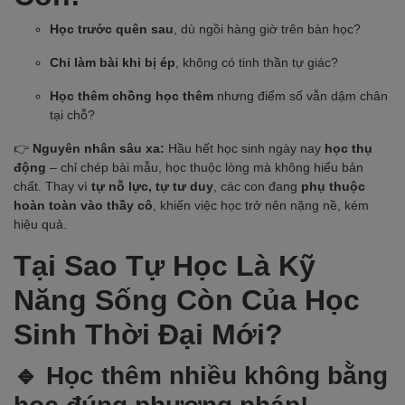
Học trước quên sau
, dù ngồi hàng giờ trên bàn học?
Chỉ làm bài khi bị ép
, không có tinh thần tự giác?
Học thêm chồng học thêm
nhưng điểm số vẫn dậm chân
tại chỗ?
👉
Nguyên nhân sâu xa:
Hầu hết học sinh ngày nay
học thụ
động
– chỉ chép bài mẫu, học thuộc lòng mà không hiểu bản
chất. Thay vì
tự nỗ lực, tự tư duy
, các con đang
phụ thuộc
hoàn toàn vào thầy cô
, khiến việc học trở nên nặng nề, kém
hiệu quả.
Tại Sao Tự Học Là Kỹ
Năng Sống Còn Của Học
Sinh Thời Đại Mới?
🔹 Học thêm nhiều không bằng