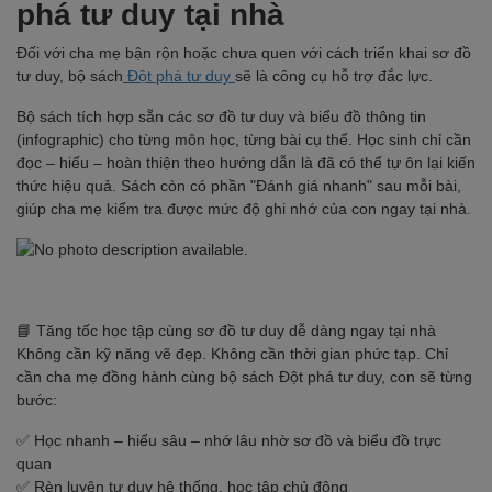
phá tư duy tại nhà
Đối với cha mẹ bận rộn hoặc chưa quen với cách triển khai sơ đồ
tư duy, bộ sách
Đột phá tư duy
sẽ là công cụ hỗ trợ đắc lực.
Bộ sách tích hợp sẵn các sơ đồ tư duy và biểu đồ thông tin
(infographic) cho từng môn học, từng bài cụ thể. Học sinh chỉ cần
đọc – hiểu – hoàn thiện theo hướng dẫn là đã có thể tự ôn lại kiến
thức hiệu quả. Sách còn có phần "Đánh giá nhanh" sau mỗi bài,
giúp cha mẹ kiểm tra được mức độ ghi nhớ của con ngay tại nhà.
📘 Tăng tốc học tập cùng sơ đồ tư duy dễ dàng ngay tại nhà
Không cần kỹ năng vẽ đẹp. Không cần thời gian phức tạp. Chỉ
cần cha mẹ đồng hành cùng bộ sách Đột phá tư duy, con sẽ từng
bước:
✅ Học nhanh – hiểu sâu – nhớ lâu nhờ sơ đồ và biểu đồ trực
quan
✅ Rèn luyện tư duy hệ thống, học tập chủ động