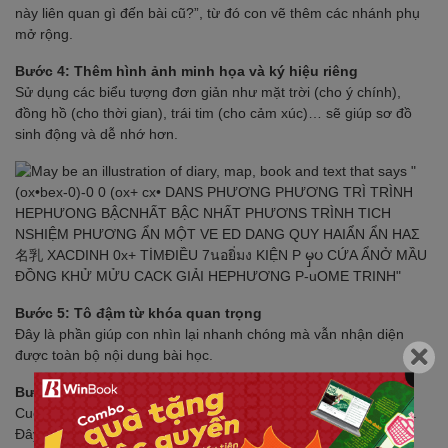
này liên quan gì đến bài cũ?”, từ đó con vẽ thêm các nhánh phụ
mở rộng.
Bước 4: Thêm hình ảnh minh họa và ký hiệu riêng
Sử dụng các biểu tượng đơn giản như mặt trời (cho ý chính),
đồng hồ (cho thời gian), trái tim (cho cảm xúc)… sẽ giúp sơ đồ
sinh động và dễ nhớ hơn.
Bước 5: Tô đậm từ khóa quan trọng
Đây là phần giúp con nhìn lại nhanh chóng mà vẫn nhận diện
được toàn bộ nội dung bài học.
Bước 6: Cùng con trình bày lại sơ đồ
Cuối cùng, hãy đề nghị con giải thích lại từng phần trong sơ đồ.
Đây là cách giúp kiến thức in sâu và cũng là cơ hội để cha mẹ