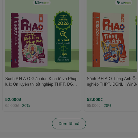
Sách P.H.A.O Giáo dục Kinh tế và Pháp
Sách P.H.A.O Tiếng Anh Ôn l
luật Ôn luyện thi tốt nghiệp THPT, ĐGNL
nghiệp THPT, ĐGNL | WinB
| WinBook
52.000₫
52.000₫
65.000₫
-20%
65.000₫
-20%
Xem tất cả