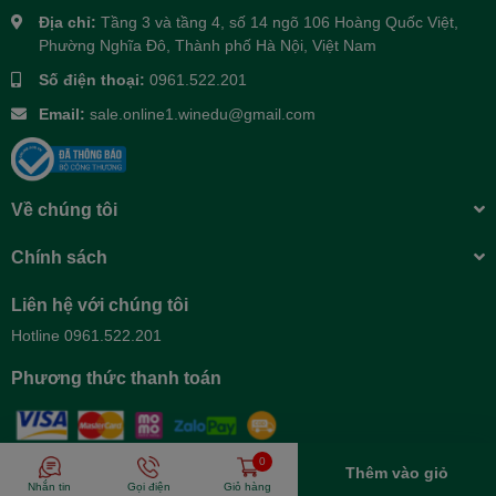
Địa chỉ:
Tầng 3 và tầng 4, số 14 ngõ 106 Hoàng Quốc Việt,
Phường Nghĩa Đô, Thành phố Hà Nội, Việt Nam
Số điện thoại:
0961.522.201
Email:
sale.online1.winedu@gmail.com
Về chúng tôi
Chính sách
Liên hệ với chúng tôi
Hotline 0961.522.201
Phương thức thanh toán
0
Thêm vào giỏ
© Bản quyền thuộc về
EGANY
| Cung cấp bởi
Sapo
Nhắn tin
Gọi điện
Giỏ hàng