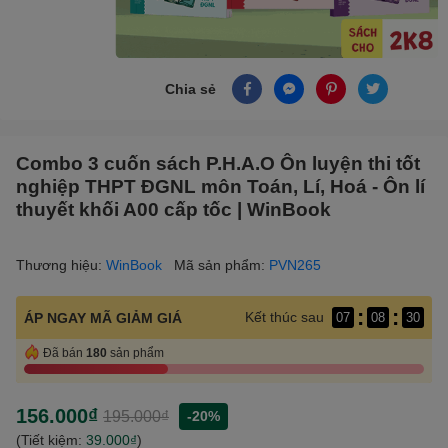
Chia sẻ
Combo 3 cuốn sách P.H.A.O Ôn luyện thi tốt
nghiệp THPT ĐGNL môn Toán, Lí, Hoá - Ôn lí
thuyết khối A00 cấp tốc | WinBook
Thương hiệu:
WinBook
Mã sản phẩm:
PVN265
:
:
Kết thúc sau
ÁP NGAY MÃ GIẢM GIÁ
07
08
30
Đã bán
180
sản phẩm
156.000₫
195.000₫
-20%
(Tiết kiệm:
39.000₫
)