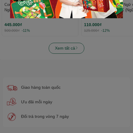
Combo Đột phá tư duy Toán 6 (2 tập),
Sách - Đột phá tư duy Ngữ 
Ngữ văn 6 (2 tập) - Dùng cho mọi bộ
chung cho mọi bộ SGK (Ngữ
SGK - Tự học hiệu quả | WinBook
trời sáng tạo) - Tự học hiệu 
WinBook
445.000₫
110.000₫
500.000₫
-11%
125.000₫
-12%
Xem tất cả
Giao hàng toàn quốc
Ưu đãi mỗi ngày
Đổi trả trong vòng 7 ngày