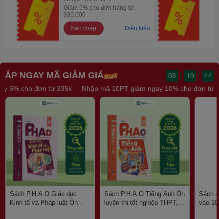
Giảm 5% cho đơn hàng từ
Giảm
335.000
675,
Sao chép
Điều kiện
Sa
:
:
ÁP NGAY MÃ GIẢM GIÁ
03
19
43
ảm ngay 5% cho đơn từ 335k
Nhập mã 10PT giảm ngay 10% cho đơ
Sách P.H.A.O Giáo dục
Sách P.H.A.O Tiếng Anh Ôn
Sách - 
Kinh tế và Pháp luật Ôn
luyện thi tốt nghiệp THPT,
vào 10
luyện thi tốt nghiệp THPT,
ĐGNL | WinBook