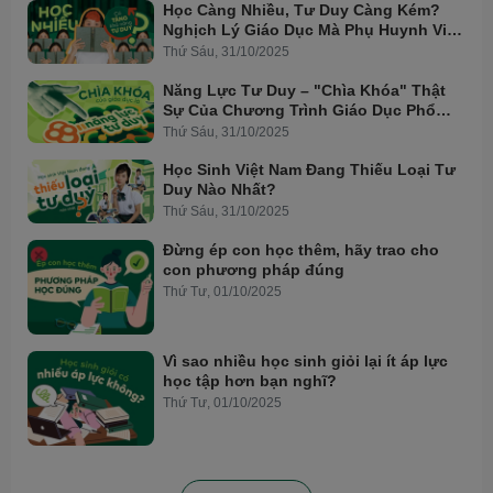
Học Càng Nhiều, Tư Duy Càng Kém?
Nghịch Lý Giáo Dục Mà Phụ Huynh Việt
Cần Biết
Thứ Sáu, 31/10/2025
Năng Lực Tư Duy – "Chìa Khóa" Thật
Sự Của Chương Trình Giáo Dục Phổ
Thông Mới
Thứ Sáu, 31/10/2025
Học Sinh Việt Nam Đang Thiếu Loại Tư
Duy Nào Nhất?
Thứ Sáu, 31/10/2025
Đừng ép con học thêm, hãy trao cho
con phương pháp đúng
Thứ Tư, 01/10/2025
Vì sao nhiều học sinh giỏi lại ít áp lực
học tập hơn bạn nghĩ?
Thứ Tư, 01/10/2025