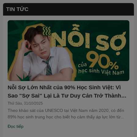
TIN TỨC
Nỗi Sợ Lớn Nhất của 90% Học Sinh Việt: Vì
Sao "Sợ Sai" Lại Là Tư Duy Cản Trở Thành
Công?
Thứ Sáu, 31/10/2025
Theo khảo sát của UNESCO tại Việt Nam năm 2020, có đến
89% học sinh trung học cho biết họ cảm thấy áp lực lớn từ...
Đọc tiếp