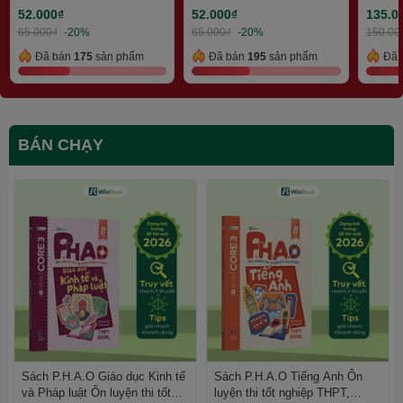
ĐGNL | WinBook
52.000₫
52.000₫
135.0
65.000₫
-20%
65.000₫
-20%
150.00
Đã bán
175
sản phẩm
Đã bán
195
sản phẩm
Đã 
BÁN CHẠY
Sách P.H.A.O Giáo dục Kinh tế
Sách P.H.A.O Tiếng Anh Ôn
và Pháp luật Ôn luyện thi tốt
luyện thi tốt nghiệp THPT,